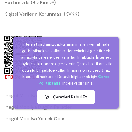
Hakkımızda (Biz Kimiz?)
Kişisel Verilerin Korunması (KVKK)
İnternet sayfamızda, kullanımınızı en verimli hale
getirebilmek ve kullanıcı deneyiminizi geliştirmek
amacıyla çerezlerden yararlanılmaktadır. İnternet
sayfamızı kullanarak çerezlerin Çerez Politikamız ile
uyumlu bir şekilde kullanılmasına onay verdiğiniz
kabul edilmektedir. Detaylı bilgi almak için
Çerez
Politikamızı
inceleyebilirsiniz.
İnegöl Mobilya
Çerezleri Kabul Et
İnegöl Mobilya Düğün Paketleri
İnegöl Mobilya Yemek Odası