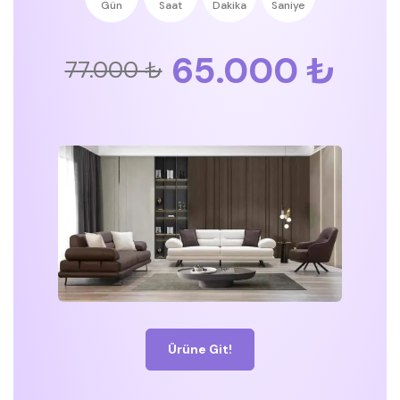
Gün
Saat
Dakika
Saniye
65.000 ₺
77.000 ₺
Ürüne Git!