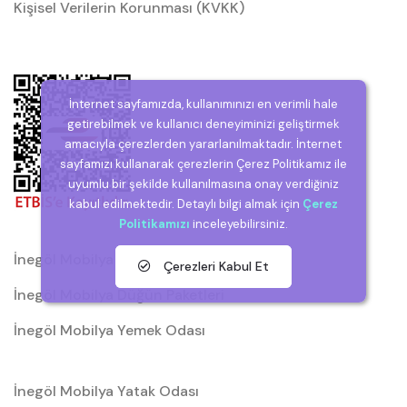
Kişisel Verilerin Korunması (KVKK)
İnternet sayfamızda, kullanımınızı en verimli hale
getirebilmek ve kullanıcı deneyiminizi geliştirmek
amacıyla çerezlerden yararlanılmaktadır. İnternet
sayfamızı kullanarak çerezlerin Çerez Politikamız ile
uyumlu bir şekilde kullanılmasına onay verdiğiniz
kabul edilmektedir. Detaylı bilgi almak için
Çerez
Politikamızı
inceleyebilirsiniz.
İnegöl Mobilya
Çerezleri Kabul Et
İnegöl Mobilya Düğün Paketleri
İnegöl Mobilya Yemek Odası
İnegöl Mobilya Yatak Odası