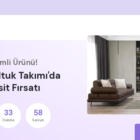
imli Ürünü!
ltuk Takımı'da
it Fırsatı
33
57
Dakika
Saniye