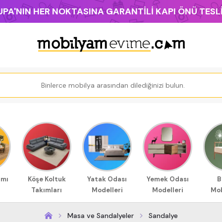
PA'NIN HER NOKTASINA GARANTİLİ KAPI ÖNÜ TES
ımı
Köşe Koltuk
Yatak Odası
Yemek Odası
B
Takımları
Modelleri
Modelleri
Mob
Masa ve Sandalyeler
Sandalye