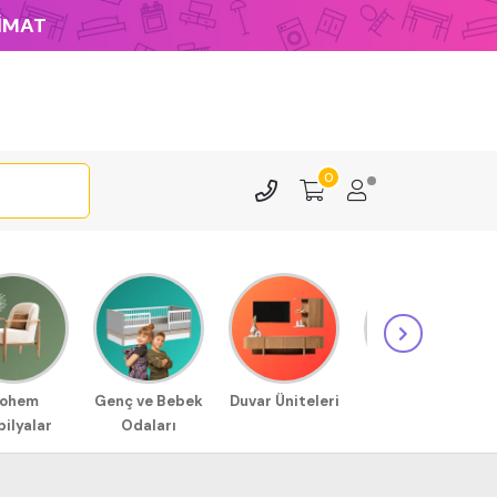
LİMAT
0
ohem
Genç ve Bebek
Duvar Üniteleri
Sehpa
ilyalar
Odaları
Modellerimiz