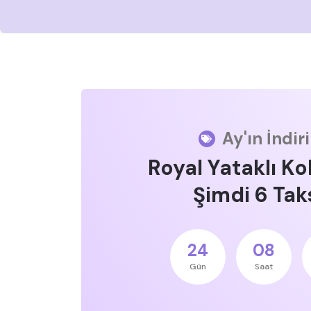
Ay'ın İndir
Royal Yataklı Ko
Şimdi 6 Taks
24
08
Gün
Saat