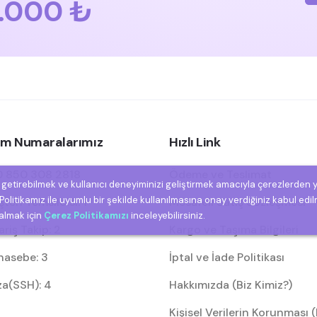
.000 ₺
şim Numaralarımız
Hızlı Link
 850 308 2818
Ödeme ve Teslimat
e getirebilmek ve kullanıcı deneyiminizi geliştirmek amacıyla çerezlerden 
olitikamız ile uyumlu bir şekilde kullanılmasına onay verdiğiniz kabul edil
eri Temsilcisi: 1
Mesafeli Satış Sözleşmesi
 almak için
Çerez Politikamızı
inceleyebilirsiniz.
riş Takip: 2
Kargo ve Taşıma Bilgileri
asebe: 3
İptal ve İade Politikası
za(SSH): 4
Hakkımızda (Biz Kimiz?)
Kişisel Verilerin Korunması