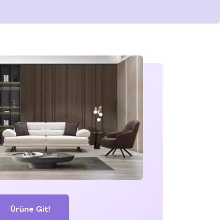
Ürüne Git!