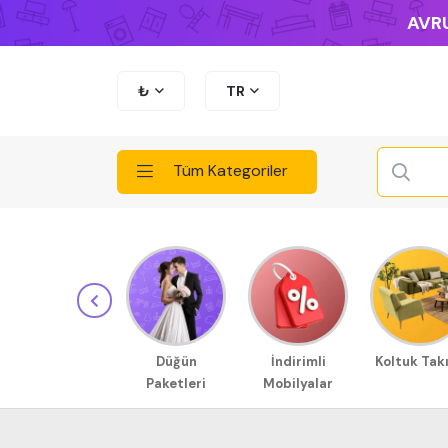
AVRU
₺
TR
Tüm Kategoriler
Düğün
İndirimli
Koltuk Tak
Paketleri
Mobilyalar