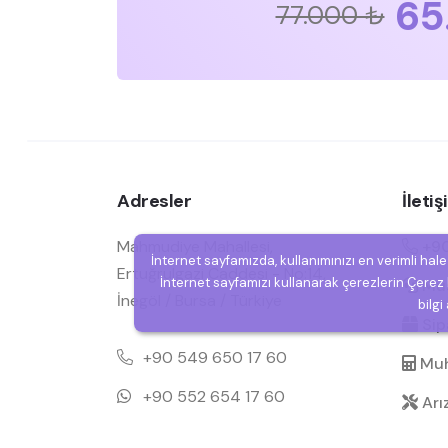
65
77.000 ₺
Adresler
İleti
Mahmudiye Mahallesi,
+90
İnternet sayfamızda, kullanımınızı en verimli hal
Ertuğrulgazi Caddesi - No:14,
İnternet sayfamızı kullanarak çerezlerin Çerez P
Müşt
İnegöl / Bursa / Türkiye
bilgi
Sipa
+90 549 650 17 60
Muh
+90 552 654 17 60
Arı