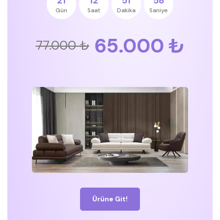
21
12
51
58
Gün
Saat
Dakika
Saniye
65.000 ₺
77.000 ₺
Ürüne Git!