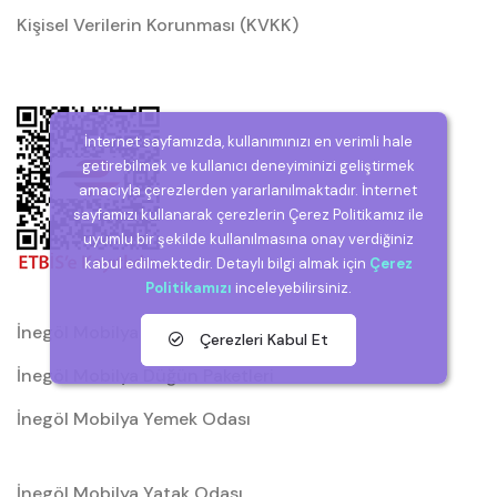
Kişisel Verilerin Korunması (KVKK)
İnternet sayfamızda, kullanımınızı en verimli hale
getirebilmek ve kullanıcı deneyiminizi geliştirmek
amacıyla çerezlerden yararlanılmaktadır. İnternet
sayfamızı kullanarak çerezlerin Çerez Politikamız ile
uyumlu bir şekilde kullanılmasına onay verdiğiniz
kabul edilmektedir. Detaylı bilgi almak için
Çerez
Politikamızı
inceleyebilirsiniz.
İnegöl Mobilya
Çerezleri Kabul Et
İnegöl Mobilya Düğün Paketleri
İnegöl Mobilya Yemek Odası
İnegöl Mobilya Yatak Odası