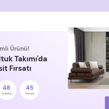
imli Ürünü!
ltuk Takımı'da
it Fırsatı
48
45
Dakika
Saniye