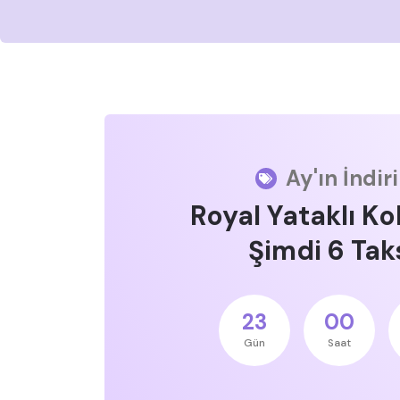
Ay'ın İndir
Royal Yataklı Ko
Şimdi 6 Taks
23
00
Gün
Saat