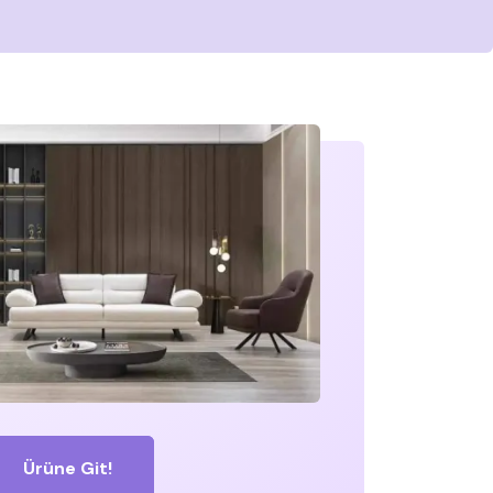
Ürüne Git!