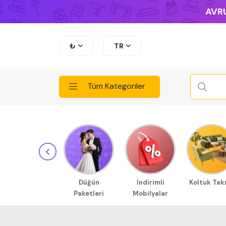
AVRU
₺
TR
Tüm Kategoriler
Düğün
İndirimli
Koltuk Tak
Paketleri
Mobilyalar