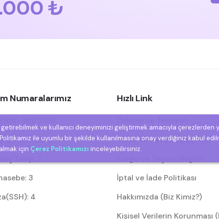
.000 ₺
şim Numaralarımız
Hızlı Link
 850 308 2818
Ödeme ve Teslimat
e getirebilmek ve kullanıcı deneyiminizi geliştirmek amacıyla çerezlerden 
olitikamız ile uyumlu bir şekilde kullanılmasına onay verdiğiniz kabul edil
eri Temsilcisi: 1
Mesafeli Satış Sözleşmesi
 almak için
Çerez Politikamızı
inceleyebilirsiniz.
riş Takip: 2
Kargo ve Taşıma Bilgileri
asebe: 3
İptal ve İade Politikası
za(SSH): 4
Hakkımızda (Biz Kimiz?)
Kişisel Verilerin Korunması