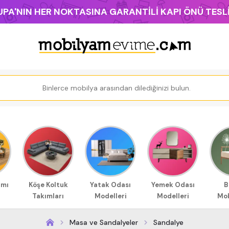
PA'NIN HER NOKTASINA GARANTİLİ KAPI ÖNÜ TES
ımı
Köşe Koltuk
Yatak Odası
Yemek Odası
B
Takımları
Modelleri
Modelleri
Mob
Masa ve Sandalyeler
Sandalye