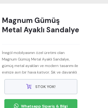
Magnum Gümüş
Metal Ayaklı Sandalye
İnegöl mobilyasının özel üretimi olan
Magnum Gümüş Metal Ayaklı Sandalye,
gümüş metal ayakları ve modern tasarımı ile
evinize ayrı bir hava katıyor. Şık ve dayanıklı
yapısıyla her mekana uyum sağlayan bu
sandalye, Mobilyamevime'de satışta!
STOK YOK!
Whatsapp Sipariş & Bilgi