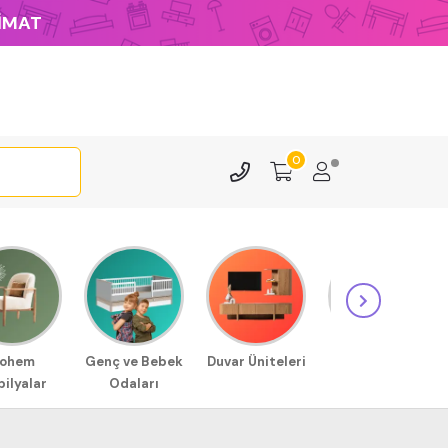
LİMAT
0
ohem
Genç ve Bebek
Duvar Üniteleri
Sehpa
ilyalar
Odaları
Modellerimiz