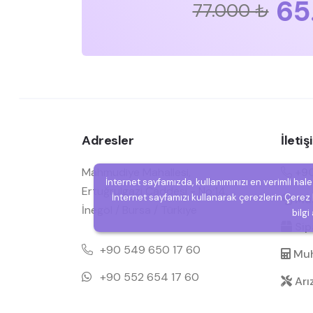
65
77.000 ₺
Adresler
İleti
Mahmudiye Mahallesi,
+90
İnternet sayfamızda, kullanımınızı en verimli hal
Ertuğrulgazi Caddesi - No:14,
İnternet sayfamızı kullanarak çerezlerin Çerez P
Müşt
İnegöl / Bursa / Türkiye
bilgi
Sipa
+90 549 650 17 60
Muh
+90 552 654 17 60
Arı