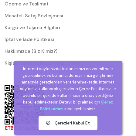
Ödeme ve Teslimat
Mesafeli Satış Sözleşmesi
Kargo ve Taşıma Bilgileri
İptal ve İade Politikası
Hakkımızda (Biz Kimiz?)
Kişisel Verilerin Korunması (KVKK)
İnternet sayfamızda, kullanımınızı en verimli hale
getirebilmek ve kullanıcı deneyiminizi geliştirmek
amacıyla çerezlerden yararlanılmaktadır. İnternet
sayfamızı kullanarak çerezlerin Çerez Politikamız ile
uyumlu bir şekilde kullanılmasına onay verdiğiniz
kabul edilmektedir. Detaylı bilgi almak için
Çerez
Politikamızı
inceleyebilirsiniz.
Çerezleri Kabul Et