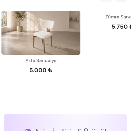
Zümra Sand
5.750 
Arte Sandalye
5.000 ₺