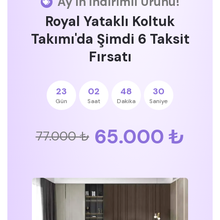
Ay'ın İndirimli Ürünü!
Royal Yataklı Koltuk
Takımı'da Şimdi 6 Taksit
Fırsatı
23
02
48
30
Gün
Saat
Dakika
Saniye
65.000 ₺
77.000 ₺