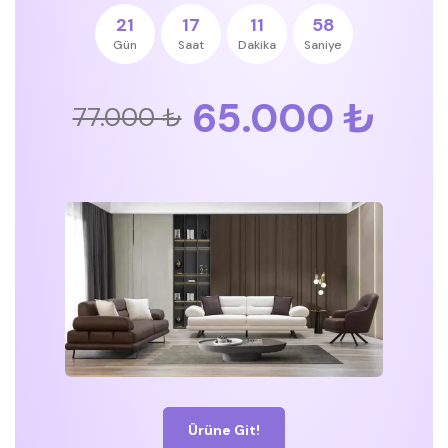
21
17
11
57
Gün
Saat
Dakika
Saniye
65.000 ₺
77.000 ₺
Ürüne Git!