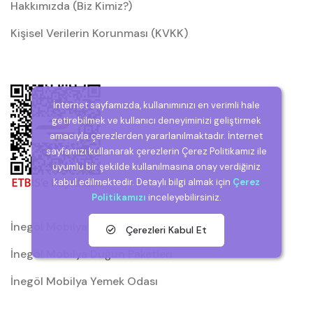
Hakkımızda (Biz Kimiz?)
Kişisel Verilerin Korunması (KVKK)
İnternet sayfamızda, kullanımınızı en verimli hale
getirebilmek ve kullanıcı deneyiminizi geliştirmek
amacıyla çerezlerden yararlanılmaktadır. İnternet
sayfamızı kullanarak çerezlerin Çerez Politikamız ile
uyumlu bir şekilde kullanılmasına onay verdiğiniz
kabul edilmektedir. Detaylı bilgi almak için
Çerez
Politikamızı
inceleyebilirsiniz.
İnegöl Mobilya
Çerezleri Kabul Et
İnegöl Mobilya Düğün Paketleri
İnegöl Mobilya Yemek Odası