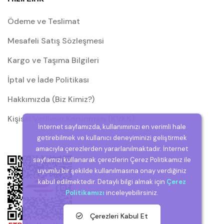
Ödeme ve Teslimat
Mesafeli Satış Sözleşmesi
Kargo ve Taşıma Bilgileri
İptal ve İade Politikası
Hakkımızda (Biz Kimiz?)
Kişisel Verilerin Korunması (KVKK)
İnternet sayfamızda, kullanımınızı en verimli hale
getirebilmek ve kullanıcı deneyiminizi geliştirmek
amacıyla çerezlerden yararlanılmaktadır. İnternet
sayfamızı kullanarak çerezlerin Çerez Politikamız ile
uyumlu bir şekilde kullanılmasına onay verdiğiniz
kabul edilmektedir. Detaylı bilgi almak için
Çerez
Politikamızı
inceleyebilirsiniz.
Çerezleri Kabul Et