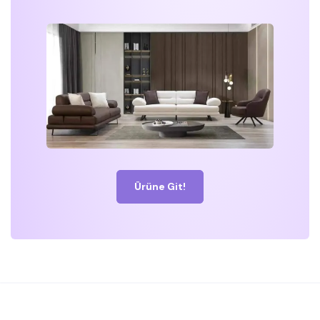
Ürüne Git!