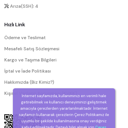
Arıza(SSH): 4
Hızlı Link
Ödeme ve Teslimat
Mesafeli Satış Sözleşmesi
Kargo ve Taşıma Bilgileri
İptal ve İade Politikası
Hakkımızda (Biz Kimiz?)
Kişisel Verilerin Korunması (KVKK)
İnternet sayfamızda, kullanımınızı en verimli hale
getirebilmek ve kullanıcı deneyiminizi geliştirmek
amacıyla çerezlerden yararlanılmaktadır. İnternet
sayfamızı kullanarak çerezlerin Çerez Politikamız ile
uyumlu bir şekilde kullanılmasına onay verdiğiniz
kabul edilmektedir. Detaylı bilgi almak için
Çerez