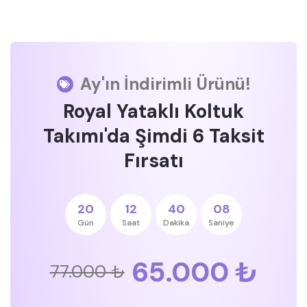
Ay'ın İndirimli Ürünü!
Royal Yataklı Koltuk
Takımı'da Şimdi 6 Taksit
Fırsatı
20
12
40
08
Gün
Saat
Dakika
Saniye
65.000 ₺
77.000 ₺