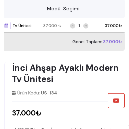
Modül Seçimi
-
+
Tv Ünitesi
37.000
₺
37.000
₺
Genel Toplam:
37.000₺
İnci Ahşap Ayaklı Modern
Tv Ünitesi
Ürün Kodu:
US-134
37.000₺