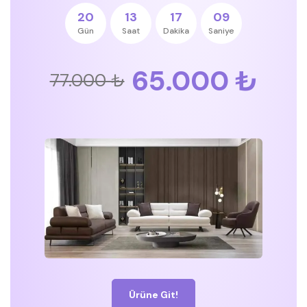
20
13
17
08
Gün
Saat
Dakika
Saniye
65.000 ₺
77.000 ₺
Ürüne Git!