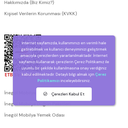
Hakkımızda (Biz Kimiz?)
Kişisel Verilerin Korunması (KVKK)
İnternet sayfamızda, kullanımınızı en verimli hale
getirebilmek ve kullanıcı deneyiminizi geliştirmek
amacıyla çerezlerden yararlanılmaktadır. İnternet
sayfamızı kullanarak çerezlerin Çerez Politikamız ile
uyumlu bir şekilde kullanılmasına onay verdiğiniz
kabul edilmektedir. Detaylı bilgi almak için
Çerez
Politikamızı
inceleyebilirsiniz.
İnegöl Mobilya
Çerezleri Kabul Et
İnegöl Mobilya Düğün Paketleri
İnegöl Mobilya Yemek Odası