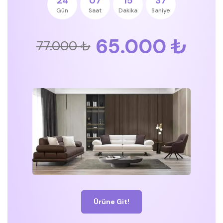
24
07
15
36
Gün
Saat
Dakika
Saniye
65.000 ₺
77.000 ₺
Ürüne Git!