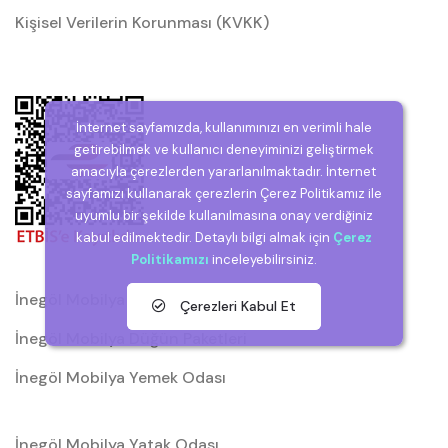
Kişisel Verilerin Korunması (KVKK)
İnternet sayfamızda, kullanımınızı en verimli hale
getirebilmek ve kullanıcı deneyiminizi geliştirmek
amacıyla çerezlerden yararlanılmaktadır. İnternet
sayfamızı kullanarak çerezlerin Çerez Politikamız ile
uyumlu bir şekilde kullanılmasına onay verdiğiniz
kabul edilmektedir. Detaylı bilgi almak için
Çerez
Politikamızı
inceleyebilirsiniz.
İnegöl Mobilya
Çerezleri Kabul Et
İnegöl Mobilya Düğün Paketleri
İnegöl Mobilya Yemek Odası
İnegöl Mobilya Yatak Odası