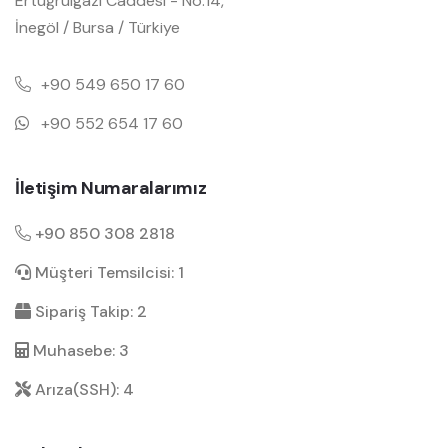
Ertuğrulgazi Caddesi - No:14,
İnegöl / Bursa / Türkiye
+90 549 650 17 60
+90 552 654 17 60
İletişim Numaralarımız
+90 850 308 2818
Müşteri Temsilcisi: 1
Sipariş Takip: 2
Muhasebe: 3
Arıza(SSH): 4