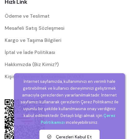
Hızlı Link
Ödeme ve Teslimat
Mesafeli Satış Sözleşmesi
Kargo ve Taşıma Bilgileri
İptal ve İade Politikası
Hakkımızda (Biz Kimiz?)
Kişisel Verilerin Korunması (KVKK)
İnternet sayfamızda, kullanımınızı en verimli hale
getirebilmek ve kullanıcı deneyiminizi geliştirmek
amacıyla çerezlerden yararlanılmaktadır. İnternet
sayfamızı kullanarak çerezlerin Çerez Politikamız ile
uyumlu bir şekilde kullanılmasına onay verdiğiniz
kabul edilmektedir. Detaylı bilgi almak için
Çerez
Politikamızı
inceleyebilirsiniz.
Çerezleri Kabul Et