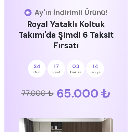
Ay'ın İndirimli Ürünü!
Royal Yataklı Koltuk
Takımı'da Şimdi 6 Taksit
Fırsatı
24
17
03
14
Gün
Saat
Dakika
Saniye
65.000 ₺
77.000 ₺