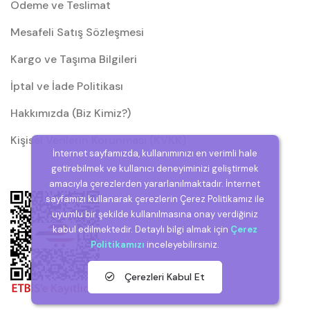
Ödeme ve Teslimat
Mesafeli Satış Sözleşmesi
Kargo ve Taşıma Bilgileri
İptal ve İade Politikası
Hakkımızda (Biz Kimiz?)
Kişisel Verilerin Korunması (KVKK)
İnternet sayfamızda, kullanımınızı en verimli hale
getirebilmek ve kullanıcı deneyiminizi geliştirmek
amacıyla çerezlerden yararlanılmaktadır. İnternet
sayfamızı kullanarak çerezlerin Çerez Politikamız ile
uyumlu bir şekilde kullanılmasına onay verdiğiniz
kabul edilmektedir. Detaylı bilgi almak için
Çerez
Politikamızı
inceleyebilirsiniz.
Çerezleri Kabul Et