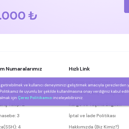
.000 ₺
şim Numaralarımız
Hızlı Link
 850 308 2818
Ödeme ve Teslimat
e getirebilmek ve kullanıcı deneyiminizi geliştirmek amacıyla çerezlerden 
olitikamız ile uyumlu bir şekilde kullanılmasına onay verdiğiniz kabul edil
eri Temsilcisi: 1
Mesafeli Satış Sözleşmesi
 almak için
Çerez Politikamızı
inceleyebilirsiniz.
riş Takip: 2
Kargo ve Taşıma Bilgileri
asebe: 3
İptal ve İade Politikası
za(SSH): 4
Hakkımızda (Biz Kimiz?)