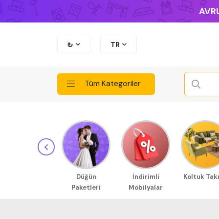
AVRU
₺
TR
Tüm Kategoriler
Düğün
İndirimli
Koltuk Tak
Paketleri
Mobilyalar