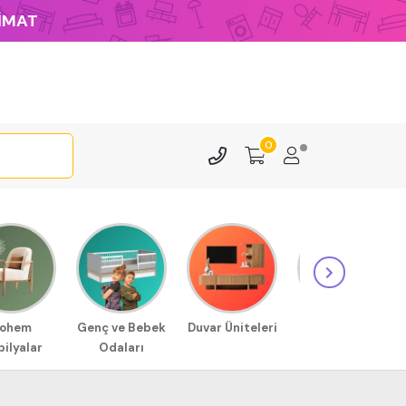
LİMAT
0
ohem
Genç ve Bebek
Duvar Üniteleri
Sehpa
ilyalar
Odaları
Modellerimiz