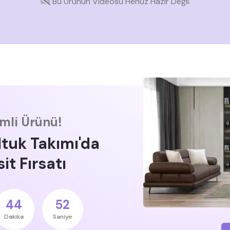
Bu Ürünün Videosu Henüz Hazır Değil.
imli Ürünü!
ltuk Takımı'da
it Fırsatı
44
51
Dakika
Saniye