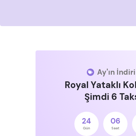
Ay'ın İndir
Royal Yataklı Ko
Şimdi 6 Taks
24
06
Gün
Saat