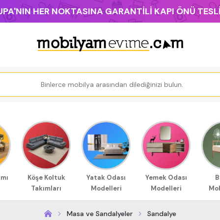
PA'NIN HER NOKTASINA GARANTİLİ KAPI ÖNÜ TES
ımı
Köşe Koltuk
Yatak Odası
Yemek Odası
B
Takımları
Modelleri
Modelleri
Mob
Masa ve Sandalyeler
Sandalye