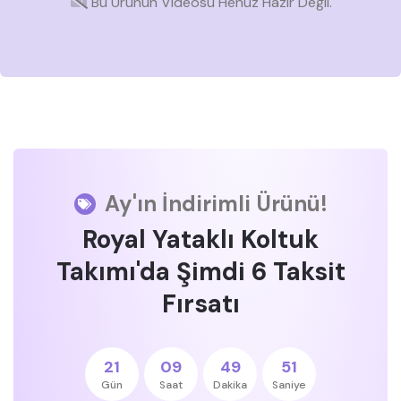
Bu Ürünün Videosu Henüz Hazır Değil.
Ay'ın İndirimli Ürünü!
Royal Yataklı Koltuk
Takımı'da Şimdi 6 Taksit
Fırsatı
21
09
49
50
Gün
Saat
Dakika
Saniye