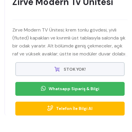
Zirve Modern Tv Ünitesi
Zirve Modern TV Ünitesi; krem tonlu gövdesi, yivli
(fluted) kapakları ve kıvrımlı üst tablasıyla salonda şık
bir odak yaratır. Alt bölümde geniş çekmeceler, açık
raf ve yüksek ayaklar; üstte ise modüler duvar dolabı
dekorlarınıza alan açar. Minimal, modern ve
fonksiyonel bir TV sehpası arayanlar için İnegöl
STOK YOK!
kalitesiyle ideal.
Whatsapp Sipariş & Bilgi
Telefon İle Bilgi Al