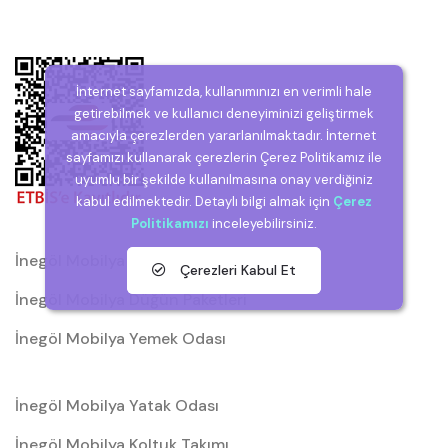
İnternet sayfamızda, kullanımınızı en verimli hale
getirebilmek ve kullanıcı deneyiminizi geliştirmek
amacıyla çerezlerden yararlanılmaktadır. İnternet
sayfamızı kullanarak çerezlerin Çerez Politikamız ile
uyumlu bir şekilde kullanılmasına onay verdiğiniz
kabul edilmektedir. Detaylı bilgi almak için
Çerez
Politikamızı
inceleyebilirsiniz.
İnegöl Mobilya
Çerezleri Kabul Et
İnegöl Mobilya Düğün Paketleri
İnegöl Mobilya Yemek Odası
İnegöl Mobilya Yatak Odası
İnegöl Mobilya Koltuk Takımı