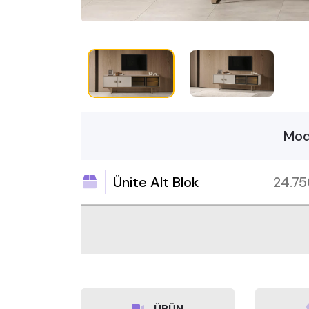
Mod
Ünite Alt Blok
24.7
ÜRÜN