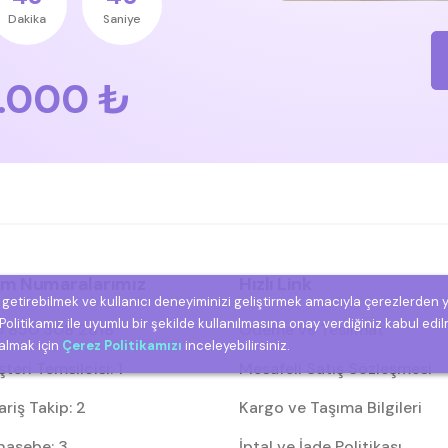
Dakika
Saniye
.000 ₺
şim Numaralarımız
Hızlı Link
e getirebilmek ve kullanıcı deneyiminizi geliştirmek amacıyla çerezlerden 
olitikamız ile uyumlu bir şekilde kullanılmasına onay verdiğiniz kabul edil
 850 308 2818
Ödeme ve Teslimat
 almak için
Çerez Politikamızı
inceleyebilirsiniz.
eri Temsilcisi: 1
Mesafeli Satış Sözleşmesi
riş Takip: 2
Kargo ve Taşıma Bilgileri
asebe: 3
İptal ve İade Politikası