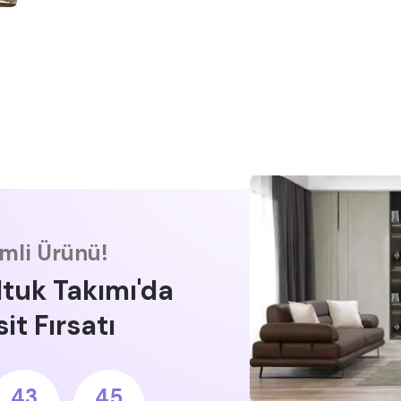
imli Ürünü!
ltuk Takımı'da
it Fırsatı
43
44