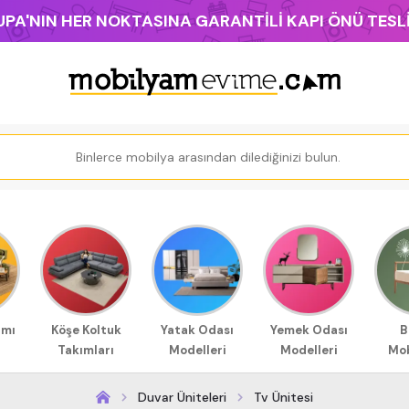
PA'NIN HER NOKTASINA GARANTİLİ KAPI ÖNÜ TES
ımı
Köşe Koltuk
Yatak Odası
Yemek Odası
B
Takımları
Modelleri
Modelleri
Mob
Duvar Üniteleri
Tv Ünitesi