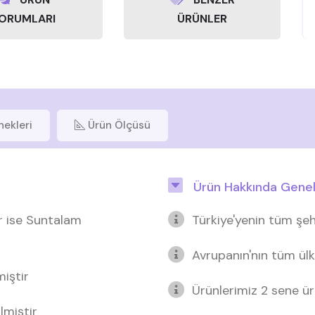
ORUMLARI
ÜRÜNLER
nekleri
Ürün Ölçüsü
Ürün Hakkında Genel 
r ise Suntalam
Türkiye'yenin tüm şeh
Avrupanın'nın tüm ülk
miştir
Ürünlerimiz 2 sene üre
lmiştir