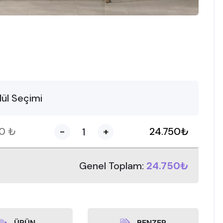
ül Seçimi
50
₺
-
+
24.750
₺
Genel Toplam:
24.750₺
ÜRÜN
BENZER