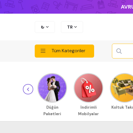
AVRU
₺
TR
Tüm Kategoriler
Düğün
İndirimli
Koltuk Tak
Paketleri
Mobilyalar