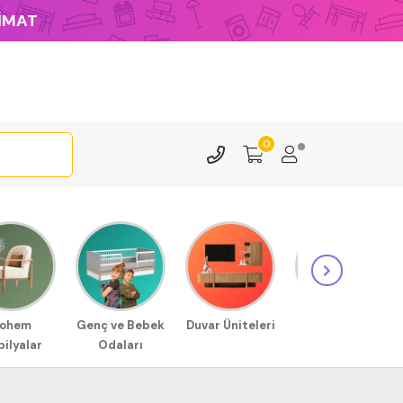
LİMAT
0
ohem
Genç ve Bebek
Duvar Üniteleri
Sehpa
ilyalar
Odaları
Modellerimiz