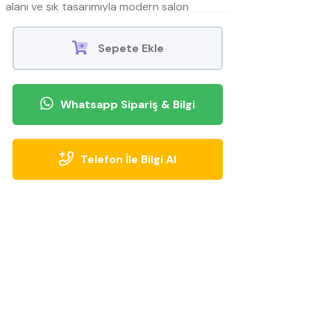
alanı ve şık tasarımıyla modern salon
dekorasyonlarının vazgeçilmezi.
Sepete Ekle
Whatsapp Sipariş & Bilgi
Telefon İle Bilgi Al