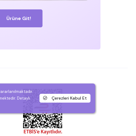
Ürüne Git!
yararlanılmaktadır.
Çerezleri Kabul Et
mektedir. Detaylı