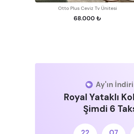
Otto Plus Ceviz Tv Ünitesi
68.000 ₺
Ay'ın İndir
Royal Yataklı Ko
Şimdi 6 Taks
22
07