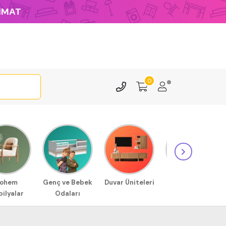
LİMAT
0
ohem
Genç ve Bebek
Duvar Üniteleri
Sehpa
ilyalar
Odaları
Modellerimiz