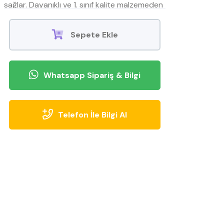
sağlar. Dayanıklı ve 1. sınıf kalite malzemeden
yapılan bu koltuk takımı, oturma odalarına
modern bir görünüm kazandırır.
Sepete Ekle
Whatsapp Sipariş & Bilgi
Telefon İle Bilgi Al