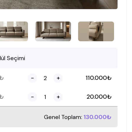
ül Seçimi
₺
-
+
110.000
₺
₺
-
+
20.000
₺
Genel Toplam:
130.000₺