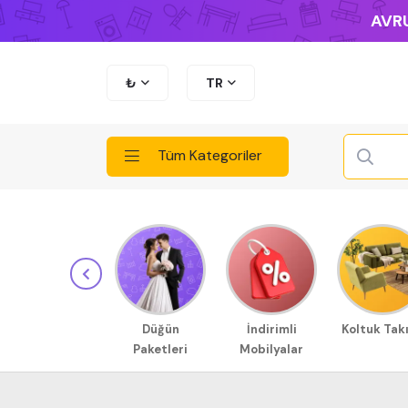
AVRU
₺
TR
Tüm Kategoriler
Düğün
İndirimli
Koltuk Tak
Paketleri
Mobilyalar