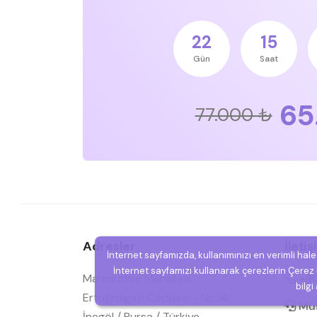
22
15
Gün
Saat
65
77.000 ₺
Adresler
İleti
İnternet sayfamızda, kullanımınızı en verimli hal
İnternet sayfamızı kullanarak çerezlerin Çerez P
Mahmudiye Mahallesi,
+90
bilgi
Ertuğrulgazi Caddesi - No:14,
Müşt
İnegöl / Bursa / Türkiye