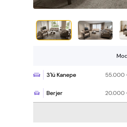
Mod
3'lü Kanepe
55.000
Berjer
20.000