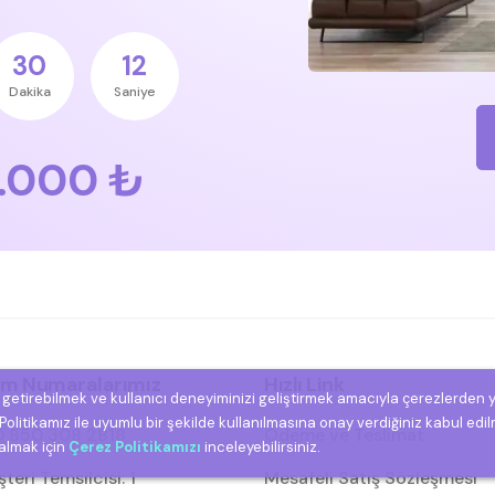
30
11
Dakika
Saniye
.000 ₺
şim Numaralarımız
Hızlı Link
e getirebilmek ve kullanıcı deneyiminizi geliştirmek amacıyla çerezlerden 
olitikamız ile uyumlu bir şekilde kullanılmasına onay verdiğiniz kabul edil
 850 308 2818
Ödeme ve Teslimat
 almak için
Çerez Politikamızı
inceleyebilirsiniz.
eri Temsilcisi: 1
Mesafeli Satış Sözleşmesi