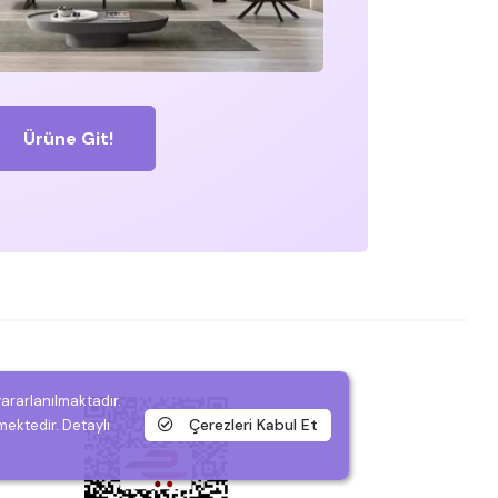
Ürüne Git!
yararlanılmaktadır.
Çerezleri Kabul Et
mektedir. Detaylı