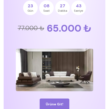
23
08
27
42
Gün
Saat
Dakika
Saniye
65.000 ₺
77.000 ₺
Ürüne Git!