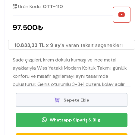
Ürün Kodu:
OTT-110
97.500₺
10.833,33 TL x 9 ay
'a varan taksit seçenekleri
Sade çizgileri, krem dokulu kumaşı ve ince metal
ayaklarıyla Wiss Yataklı Modern Koltuk Takımı; günlük
konforu ve misafir ağırlamayı aynı tasarımda
buluşturur. Geniş oturumlu 3+3+1 düzeni, kolay açılır
yatak mekanizması ve uzun ömürlü süngeriyle
salonunuza şık, fonksiyonel bir dokunuş katar. Modern
Sepete Ekle
koltuk takımı, yataklı koltuk arayanlar için İnegöl
mobilya kalitesiyle ideal bir seçimdir.
Whatsapp Sipariş & Bilgi