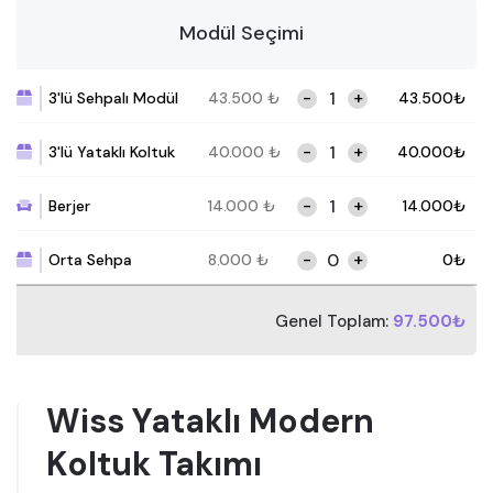
Modül Seçimi
-
+
3'lü Sehpalı Modül
43.500
₺
43.500
₺
-
+
3'lü Yataklı Koltuk
40.000
₺
40.000
₺
-
+
Berjer
14.000
₺
14.000
₺
-
+
Orta Sehpa
8.000
₺
0
₺
Genel Toplam:
97.500₺
Wiss Yataklı Modern
Koltuk Takımı