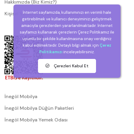
Hakkımızda (Biz Kimiz?)
İnternet sayfamızda, kullanımınızı en verimli hale
Kişisel Verilerin Korunması (KVKK)
getirebilmek ve kullanıcı deneyiminizi geliştirmek
amacıyla çerezlerden yararlanılmaktadır. İnternet
sayfamızı kullanarak çerezlerin Çerez Politikamız ile
uyumlu bir şekilde kullanılmasına onay verdiğiniz
kabul edilmektedir. Detaylı bilgi almak için
Çerez
Politikamızı
inceleyebilirsiniz.
Çerezleri Kabul Et
İnegöl Mobilya
İnegöl Mobilya Düğün Paketleri
İnegöl Mobilya Yemek Odası