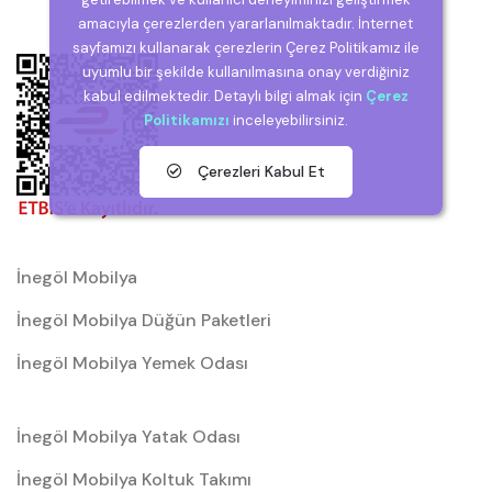
amacıyla çerezlerden yararlanılmaktadır. İnternet
sayfamızı kullanarak çerezlerin Çerez Politikamız ile
uyumlu bir şekilde kullanılmasına onay verdiğiniz
kabul edilmektedir. Detaylı bilgi almak için
Çerez
Politikamızı
inceleyebilirsiniz.
Çerezleri Kabul Et
İnegöl Mobilya
İnegöl Mobilya Düğün Paketleri
İnegöl Mobilya Yemek Odası
İnegöl Mobilya Yatak Odası
İnegöl Mobilya Koltuk Takımı