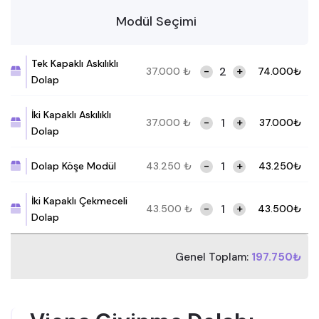
Modül Seçimi
Tek Kapaklı Askılıklı
-
+
37.000
₺
74.000
₺
Dolap
İki Kapaklı Askılıklı
-
+
37.000
₺
37.000
₺
Dolap
-
+
Dolap Köşe Modül
43.250
₺
43.250
₺
İki Kapaklı Çekmeceli
-
+
43.500
₺
43.500
₺
Dolap
Genel Toplam:
197.750₺