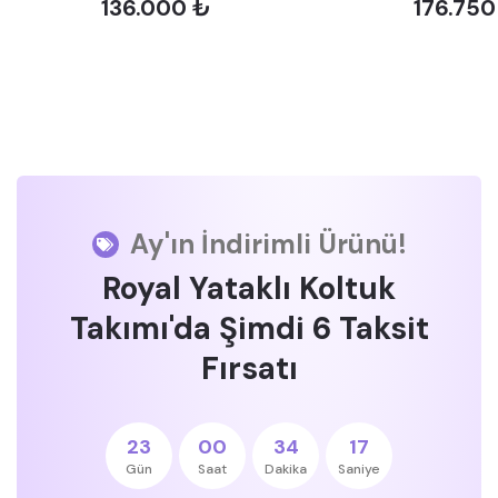
136.000 ₺
176.750
Ay'ın İndirimli Ürünü!
Royal Yataklı Koltuk
Takımı'da Şimdi 6 Taksit
Fırsatı
23
00
34
17
Gün
Saat
Dakika
Saniye