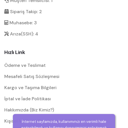
Müşteri Temsilcisi: 1
Sipariş Takip: 2
Muhasebe: 3
Arıza(SSH): 4
Hızlı Link
Ödeme ve Teslimat
Mesafeli Satış Sözleşmesi
Kargo ve Taşıma Bilgileri
İptal ve İade Politikası
Hakkımızda (Biz Kimiz?)
Kişisel Verilerin Korunması (KVKK)
İnternet sayfamızda, kullanımınızı en verimli hale
getirebilmek ve kullanıcı deneyiminizi geliştirmek