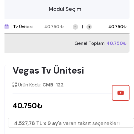
Modül Seçimi
-
+
Tv Ünitesi
40.750
₺
40.750
₺
Genel Toplam:
40.750₺
Vegas Tv Ünitesi
Ürün Kodu:
CMB-122
40.750₺
4.527,78 TL x 9 ay
'a varan taksit seçenekleri