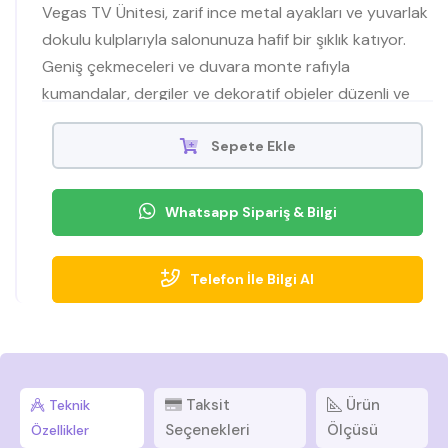
Vegas TV Ünitesi, zarif ince metal ayakları ve yuvarlak
dokulu kulplarıyla salonunuza hafif bir şıklık katıyor.
Geniş çekmeceleri ve duvara monte rafıyla
kumandalar, dergiler ve dekoratif objeler düzenli ve
erişilebilir. Minimal beyaz yüzeyler, her dekor tarzına
uyum sağlar.
Sepete Ekle
Whatsapp Sipariş & Bilgi
Telefon İle Bilgi Al
Taksit
Ürün
Teknik
Seçenekleri
Ölçüsü
Özellikler