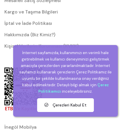
Mesafeli Satış Sözleşmesi
Kargo ve Taşıma Bilgileri
İptal ve İade Politikası
Hakkımızda (Biz Kimiz?)
Kişisel Verilerin Korunması (KVKK)
İnternet sayfamızda, kullanımınızı en verimli hale
getirebilmek ve kullanıcı deneyiminizi geliştirmek
amacıyla çerezlerden yararlanılmaktadır. İnternet
sayfamızı kullanarak çerezlerin Çerez Politikamız ile
uyumlu bir şekilde kullanılmasına onay verdiğiniz
kabul edilmektedir. Detaylı bilgi almak için
Çerez
Politikamızı
inceleyebilirsiniz.
Çerezleri Kabul Et
İnegöl Mobilya