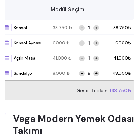
Modül Seçimi
-
+
Konsol
38.750
₺
38.750
₺
-
+
Konsol Aynası
6.000
₺
6.000
₺
-
+
Açılır Masa
41.000
₺
41.000
₺
-
+
Sandalye
8.000
₺
48.000
₺
Genel Toplam:
133.750₺
Vega Modern Yemek Odası
Takımı