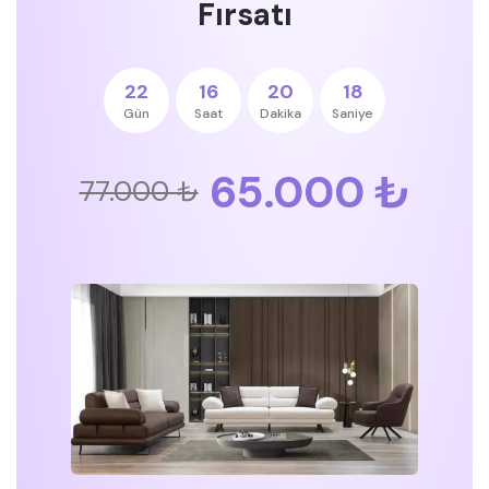
Fırsatı
22
16
20
17
Gün
Saat
Dakika
Saniye
65.000 ₺
77.000 ₺