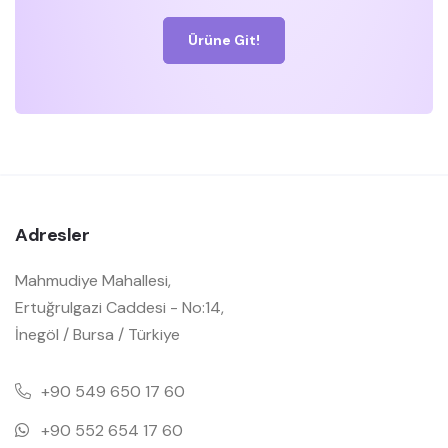
Ürüne Git!
Adresler
Mahmudiye Mahallesi,
Ertuğrulgazi Caddesi - No:14,
İnegöl / Bursa / Türkiye
+90 549 650 17 60
+90 552 654 17 60