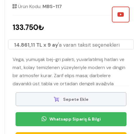
Ürün Kodu:
MBS-117
133.750₺
14.861,11 TL x 9 ay
'a varan taksit seçenekleri
Vega, yumuşak bej-gri paleti, yuvarlatılmış hatları ve
mat, kolay temizlenen yüzeyleriyle modern ve dingin
bir atmosfer kurar. Zarif elips masa; darbelere
dayanıklı üst tabla ve ortadan dengeli ayağıyla
stabilite sunar. Peluş dokulu, destekli oturuma sahip
sandalyeler uzun sofralarda konforu artırır. Konsol, üç
Sepete Ekle
çekmeceli modül ve çift kapaklı geniş alanıyla düzeni
kolaylaştırırken gizli kulplar ve kavisli köşeler bütünü
Whatsapp Sipariş & Bilgi
tamamlar. Organik formlu ayna ile beraber Vega,
İnegöl işçiliğini estetik ve işlevle buluşturan uyumlu bir