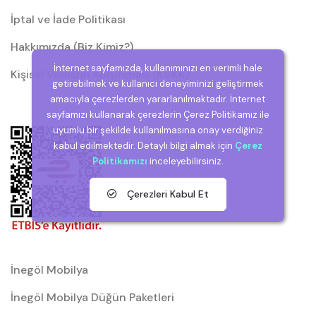
İptal ve İade Politikası
Hakkımızda (Biz Kimiz?)
İnternet sayfamızda, kullanımınızı en verimli hale
Kişisel Verilerin Korunması (KVKK)
getirebilmek ve kullanıcı deneyiminizi geliştirmek
amacıyla çerezlerden yararlanılmaktadır. İnternet
sayfamızı kullanarak çerezlerin Çerez Politikamız ile
uyumlu bir şekilde kullanılmasına onay verdiğiniz
kabul edilmektedir. Detaylı bilgi almak için
Çerez
Politikamızı
inceleyebilirsiniz.
Çerezleri Kabul Et
İnegöl Mobilya
İnegöl Mobilya Düğün Paketleri