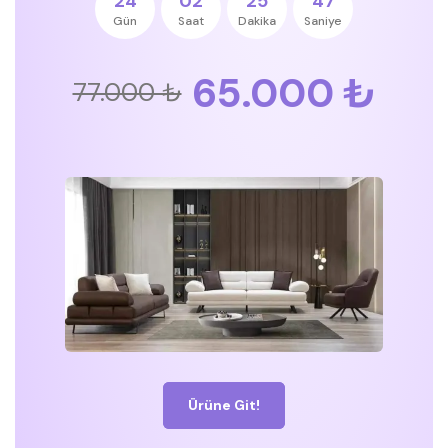
24
02
25
47
Gün
Saat
Dakika
Saniye
65.000 ₺
77.000 ₺
Ürüne Git!