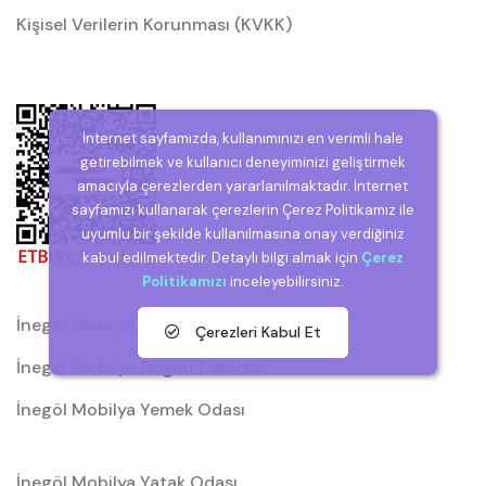
Kişisel Verilerin Korunması (KVKK)
İnternet sayfamızda, kullanımınızı en verimli hale
getirebilmek ve kullanıcı deneyiminizi geliştirmek
amacıyla çerezlerden yararlanılmaktadır. İnternet
sayfamızı kullanarak çerezlerin Çerez Politikamız ile
uyumlu bir şekilde kullanılmasına onay verdiğiniz
kabul edilmektedir. Detaylı bilgi almak için
Çerez
Politikamızı
inceleyebilirsiniz.
İnegöl Mobilya
Çerezleri Kabul Et
İnegöl Mobilya Düğün Paketleri
İnegöl Mobilya Yemek Odası
İnegöl Mobilya Yatak Odası