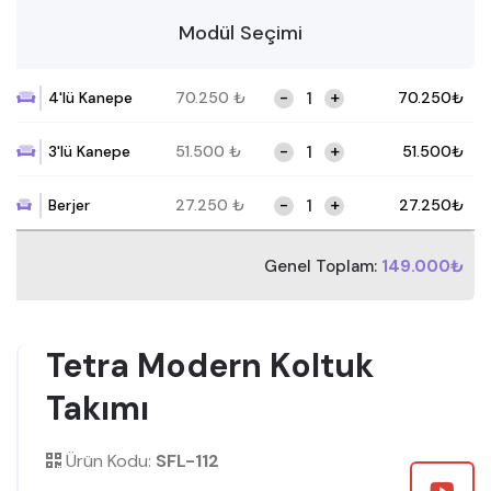
Modül Seçimi
-
+
4'lü Kanepe
70.250
₺
70.250
₺
-
+
3'lü Kanepe
51.500
₺
51.500
₺
-
+
Berjer
27.250
₺
27.250
₺
Genel Toplam:
149.000₺
Tetra Modern Koltuk
Takımı
Ürün Kodu:
SFL-112