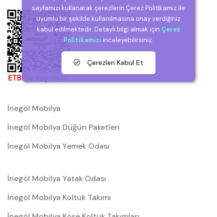
sayfamızı kullanarak çerezlerin Çerez Politikamız ile
uyumlu bir şekilde kullanılmasına onay verdiğiniz
kabul edilmektedir. Detaylı bilgi almak için
Çerez
Politikamızı
inceleyebilirsiniz.
Çerezleri Kabul Et
İnegöl Mobilya
İnegöl Mobilya Düğün Paketleri
İnegöl Mobilya Yemek Odası
İnegöl Mobilya Yatak Odası
İnegöl Mobilya Koltuk Takımı
İnegöl Mobilya Köşe Koltuk Takımları