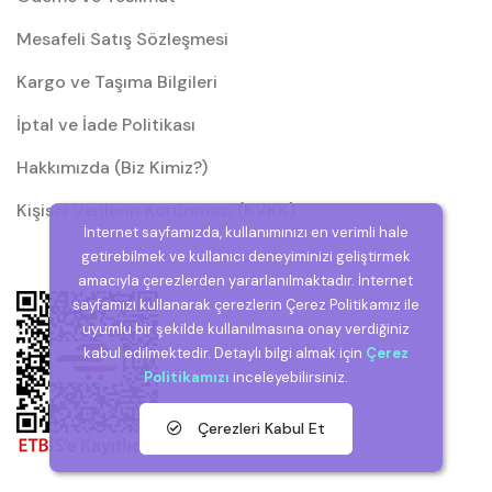
Mesafeli Satış Sözleşmesi
Kargo ve Taşıma Bilgileri
İptal ve İade Politikası
Hakkımızda (Biz Kimiz?)
Kişisel Verilerin Korunması (KVKK)
İnternet sayfamızda, kullanımınızı en verimli hale
getirebilmek ve kullanıcı deneyiminizi geliştirmek
amacıyla çerezlerden yararlanılmaktadır. İnternet
sayfamızı kullanarak çerezlerin Çerez Politikamız ile
uyumlu bir şekilde kullanılmasına onay verdiğiniz
kabul edilmektedir. Detaylı bilgi almak için
Çerez
Politikamızı
inceleyebilirsiniz.
Çerezleri Kabul Et