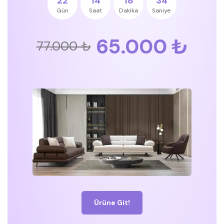
22
14
18
33
Gün
Saat
Dakika
Saniye
65.000 ₺
77.000 ₺
Ürüne Git!