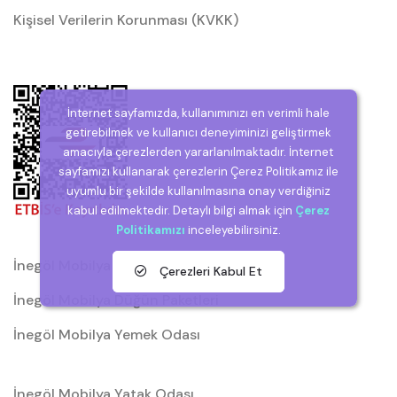
Kişisel Verilerin Korunması (KVKK)
İnternet sayfamızda, kullanımınızı en verimli hale
getirebilmek ve kullanıcı deneyiminizi geliştirmek
amacıyla çerezlerden yararlanılmaktadır. İnternet
sayfamızı kullanarak çerezlerin Çerez Politikamız ile
uyumlu bir şekilde kullanılmasına onay verdiğiniz
kabul edilmektedir. Detaylı bilgi almak için
Çerez
Politikamızı
inceleyebilirsiniz.
İnegöl Mobilya
Çerezleri Kabul Et
İnegöl Mobilya Düğün Paketleri
İnegöl Mobilya Yemek Odası
İnegöl Mobilya Yatak Odası