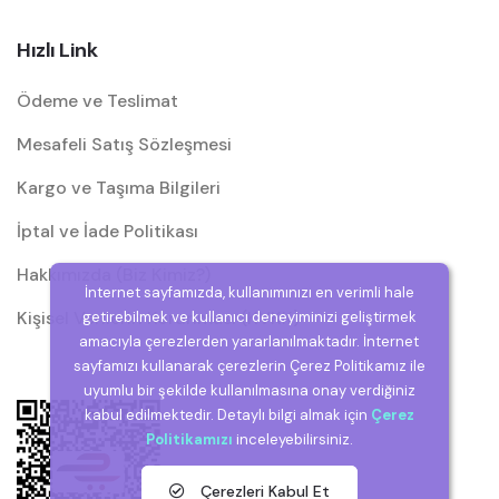
Hızlı Link
Ödeme ve Teslimat
Mesafeli Satış Sözleşmesi
Kargo ve Taşıma Bilgileri
İptal ve İade Politikası
Hakkımızda (Biz Kimiz?)
İnternet sayfamızda, kullanımınızı en verimli hale
Kişisel Verilerin Korunması (KVKK)
getirebilmek ve kullanıcı deneyiminizi geliştirmek
amacıyla çerezlerden yararlanılmaktadır. İnternet
sayfamızı kullanarak çerezlerin Çerez Politikamız ile
uyumlu bir şekilde kullanılmasına onay verdiğiniz
kabul edilmektedir. Detaylı bilgi almak için
Çerez
Politikamızı
inceleyebilirsiniz.
Çerezleri Kabul Et