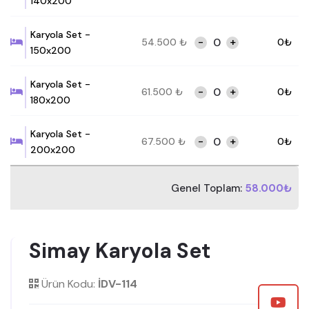
140x200
Karyola Set -
-
+
54.500
₺
0
₺
150x200
Karyola Set -
-
+
61.500
₺
0
₺
180x200
Karyola Set -
-
+
67.500
₺
0
₺
200x200
Genel Toplam:
58.000₺
Simay Karyola Set
Ürün Kodu:
İDV-114