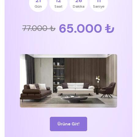
21
12
26
11
Gün
Saat
Dakika
Saniye
65.000 ₺
77.000 ₺
Ürüne Git!