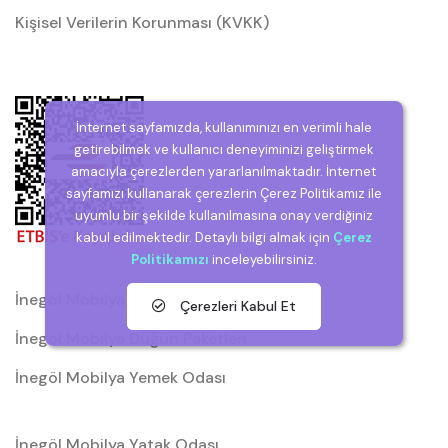
Kişisel Verilerin Korunması (KVKK)
İnternet sayfamızda, kullanımınızı en verimli hale
getirebilmek ve kullanıcı deneyiminizi geliştirmek
amacıyla çerezlerden yararlanılmaktadır. İnternet
sayfamızı kullanarak çerezlerin Çerez Politikamız ile
uyumlu bir şekilde kullanılmasına onay verdiğiniz
kabul edilmektedir. Detaylı bilgi almak için
Çerez
Politikamızı
inceleyebilirsiniz.
İnegöl Mobilya
Çerezleri Kabul Et
İnegöl Mobilya Düğün Paketleri
İnegöl Mobilya Yemek Odası
İnegöl Mobilya Yatak Odası