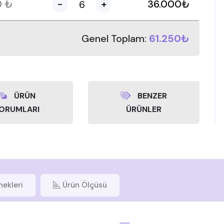
0
₺
-
+
36.000
₺
Genel Toplam:
61.250₺
ÜRÜN
BENZER
ORUMLARI
ÜRÜNLER
nekleri
Ürün Ölçüsü