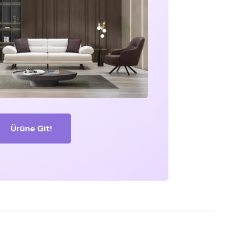
Ürüne Git!