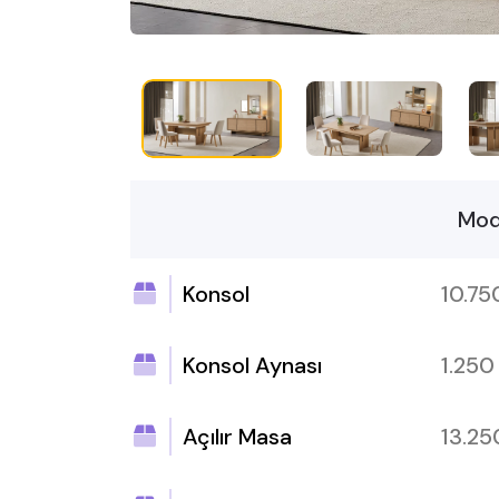
Mod
Konsol
10.7
Konsol Aynası
1.25
Açılır Masa
13.2