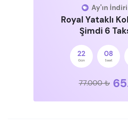
Ay'ın İndir
Royal Yataklı Ko
Şimdi 6 Taks
22
08
Gün
Saat
65
77.000 ₺