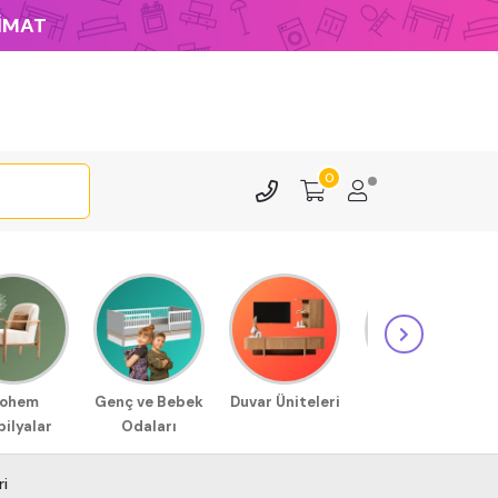
LİMAT
0
ohem
Genç ve Bebek
Duvar Üniteleri
Sehpa
ilyalar
Odaları
Modellerimiz
ri