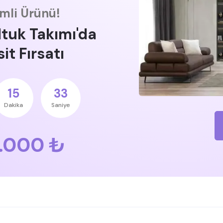
imli Ürünü!
ltuk Takımı'da
it Fırsatı
15
32
Dakika
Saniye
.000 ₺