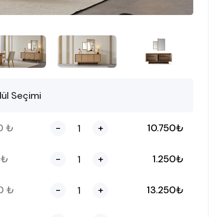
ül Seçimi
50
₺
-
+
10.750
₺
0
₺
-
+
1.250
₺
50
₺
-
+
13.250
₺