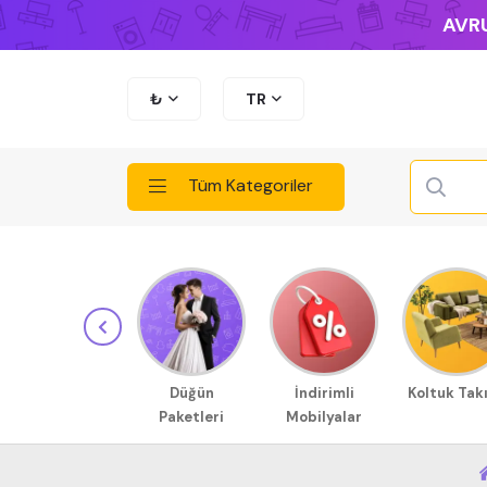
AVRU
₺
TR
Tüm Kategoriler
Düğün
İndirimli
Koltuk Tak
Paketleri
Mobilyalar