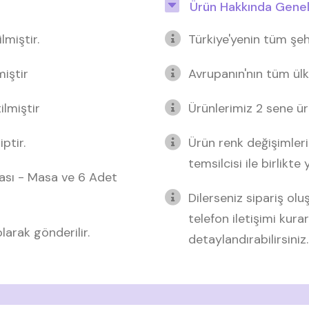
Ürün Hakkında Genel 
miştir.
Türkiye'yenin tüm şeh
miştir
Avrupanın'nın tüm ülk
lmiştir
Ürünlerimiz 2 sene üre
ptir.
Ürün renk değişimleri
temsilcisi ile birlikte
nası - Masa ve 6 Adet
Dilerseniz sipariş o
telefon iletişimi kurar
arak gönderilir.
detaylandırabilirsiniz.