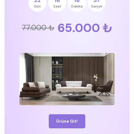
22
16
16
57
Gün
Saat
Dakika
Saniye
65.000 ₺
77.000 ₺
Ürüne Git!