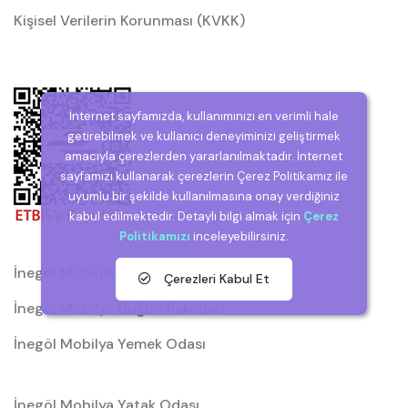
Kişisel Verilerin Korunması (KVKK)
İnternet sayfamızda, kullanımınızı en verimli hale
getirebilmek ve kullanıcı deneyiminizi geliştirmek
amacıyla çerezlerden yararlanılmaktadır. İnternet
sayfamızı kullanarak çerezlerin Çerez Politikamız ile
uyumlu bir şekilde kullanılmasına onay verdiğiniz
kabul edilmektedir. Detaylı bilgi almak için
Çerez
Politikamızı
inceleyebilirsiniz.
İnegöl Mobilya
Çerezleri Kabul Et
İnegöl Mobilya Düğün Paketleri
İnegöl Mobilya Yemek Odası
İnegöl Mobilya Yatak Odası