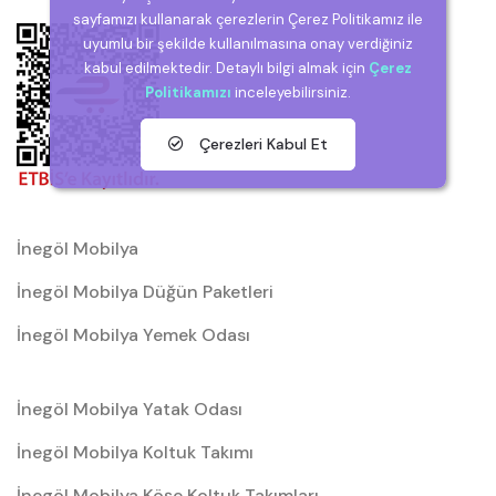
sayfamızı kullanarak çerezlerin Çerez Politikamız ile
uyumlu bir şekilde kullanılmasına onay verdiğiniz
kabul edilmektedir. Detaylı bilgi almak için
Çerez
Politikamızı
inceleyebilirsiniz.
Çerezleri Kabul Et
İnegöl Mobilya
İnegöl Mobilya Düğün Paketleri
İnegöl Mobilya Yemek Odası
İnegöl Mobilya Yatak Odası
İnegöl Mobilya Koltuk Takımı
İnegöl Mobilya Köşe Koltuk Takımları