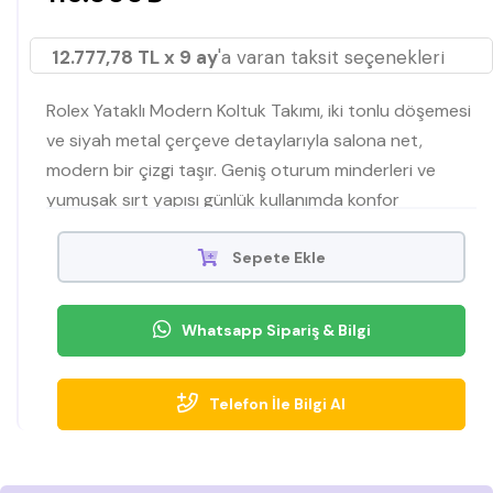
12.777,78 TL x 9 ay
'a varan taksit seçenekleri
Rolex Yataklı Modern Koltuk Takımı, iki tonlu döşemesi
ve siyah metal çerçeve detaylarıyla salona net,
modern bir çizgi taşır. Geniş oturum minderleri ve
yumuşak sırt yapısı günlük kullanımda konfor
sunarken, üçlü koltuktaki yatak mekanizması misafirler
için pratik bir uyku alanına dönüşür. Dayanıklı kumaş
Sepete Ekle
(leke tutmaya dirençli yapı) ve sağlam iskelet uzun
ömürlü kullanım sağlar; yüksek yoğunluklu sünger ise
Whatsapp Sipariş & Bilgi
formunu koruyan destekli bir oturuş verir. İnce ayak
tasarımı zemine hafif bir görünüm kazandırır, koltuk–
Telefon İle Bilgi Al
berjer kombinasyonu farklı renk yastıklarla kolayca
kişiselleştirilebilir. Zamansız, düzenli ve ferah bir salon
isteyenler için güvenli bir seçimdir.