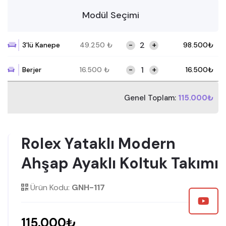
Modül Seçimi
-
+
3'lü Kanepe
49.250
₺
98.500
₺
-
+
Berjer
16.500
₺
16.500
₺
Genel Toplam:
115.000₺
Rolex Yataklı Modern
Ahşap Ayaklı Koltuk Takımı
Ürün Kodu:
GNH-117
115.000₺