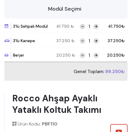
Modül Seçimi
-
+
3'lü Sehpalı Modül
41.750
₺
41.750
₺
-
+
3'lü Kanepe
37.250
₺
37.250
₺
-
+
Berjer
20.250
₺
20.250
₺
Genel Toplam:
99.250₺
Rocco Ahşap Ayaklı
Yataklı Koltuk Takımı
Ürün Kodu:
PBF110