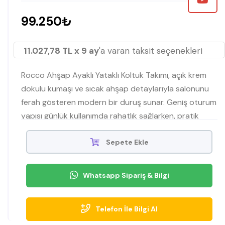
99.250₺
11.027,78 TL x 9 ay
'a varan taksit seçenekleri
Rocco Ahşap Ayaklı Yataklı Koltuk Takımı, açık krem
dokulu kumaşı ve sıcak ahşap detaylarıyla salonunu
ferah gösteren modern bir duruş sunar. Geniş oturum
yapısı günlük kullanımda rahatlık sağlarken, pratik
mekanizması sayesinde misafir geldiğinde kısa sürede
yatağa dönüşerek ekstra alan kazandırır. Sağlam
Sepete Ekle
ahşap ayakları, kol kısımlarındaki şık ahşap yüzey ve
dengeli sırt formu; hem konforu hem de uzun ömürlü
Whatsapp Sipariş & Bilgi
kullanımı bir araya getirir.
Telefon İle Bilgi Al