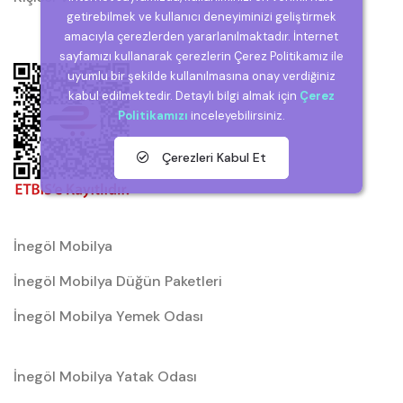
getirebilmek ve kullanıcı deneyiminizi geliştirmek
amacıyla çerezlerden yararlanılmaktadır. İnternet
sayfamızı kullanarak çerezlerin Çerez Politikamız ile
uyumlu bir şekilde kullanılmasına onay verdiğiniz
kabul edilmektedir. Detaylı bilgi almak için
Çerez
Politikamızı
inceleyebilirsiniz.
Çerezleri Kabul Et
İnegöl Mobilya
İnegöl Mobilya Düğün Paketleri
İnegöl Mobilya Yemek Odası
İnegöl Mobilya Yatak Odası