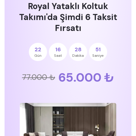
Royal Yataklı Koltuk
Takımı'da Şimdi 6 Taksit
Fırsatı
22
16
28
51
Gün
Saat
Dakika
Saniye
65.000 ₺
77.000 ₺