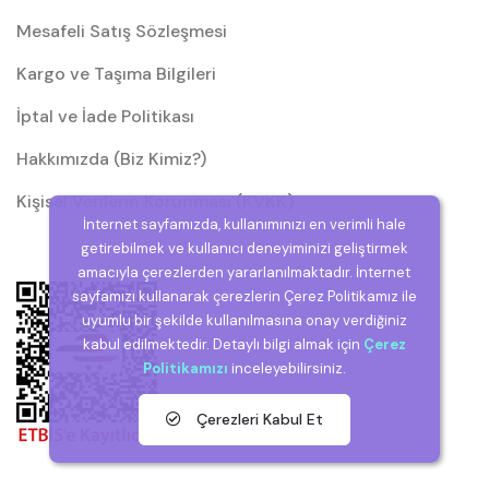
Mesafeli Satış Sözleşmesi
Kargo ve Taşıma Bilgileri
İptal ve İade Politikası
Hakkımızda (Biz Kimiz?)
Kişisel Verilerin Korunması (KVKK)
İnternet sayfamızda, kullanımınızı en verimli hale
getirebilmek ve kullanıcı deneyiminizi geliştirmek
amacıyla çerezlerden yararlanılmaktadır. İnternet
sayfamızı kullanarak çerezlerin Çerez Politikamız ile
uyumlu bir şekilde kullanılmasına onay verdiğiniz
kabul edilmektedir. Detaylı bilgi almak için
Çerez
Politikamızı
inceleyebilirsiniz.
Çerezleri Kabul Et