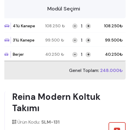
Modül Seçimi
-
+
4'lü Kanepe
108.250
₺
108.250
₺
-
+
3'lü Kanepe
99.500
₺
99.500
₺
-
+
Berjer
40.250
₺
40.250
₺
Genel Toplam:
248.000₺
Reina Modern Koltuk
Takımı
Ürün Kodu:
SLM-131