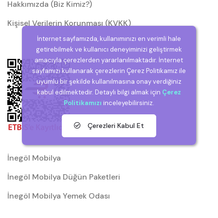
Hakkımızda (Biz Kimiz?)
Kişisel Verilerin Korunması (KVKK)
İnternet sayfamızda, kullanımınızı en verimli hale
getirebilmek ve kullanıcı deneyiminizi geliştirmek
amacıyla çerezlerden yararlanılmaktadır. İnternet
sayfamızı kullanarak çerezlerin Çerez Politikamız ile
uyumlu bir şekilde kullanılmasına onay verdiğiniz
kabul edilmektedir. Detaylı bilgi almak için
Çerez
Politikamızı
inceleyebilirsiniz.
Çerezleri Kabul Et
İnegöl Mobilya
İnegöl Mobilya Düğün Paketleri
İnegöl Mobilya Yemek Odası