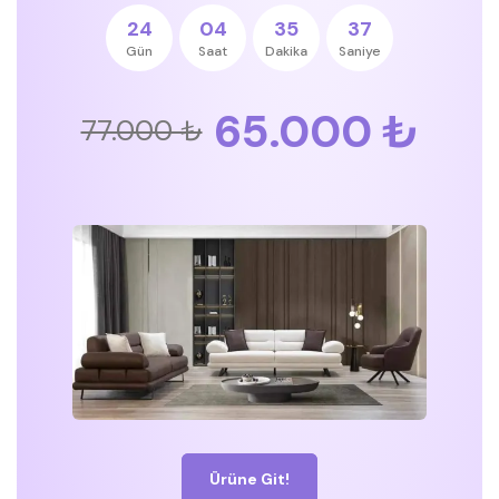
24
04
35
36
Gün
Saat
Dakika
Saniye
65.000 ₺
77.000 ₺
Ürüne Git!