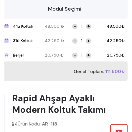
Modül Seçimi
-
+
4'lü Koltuk
48.500
₺
48.500
₺
-
+
3'lü Koltuk
42.250
₺
42.250
₺
-
+
Berjer
20.750
₺
20.750
₺
Genel Toplam:
111.500₺
Rapid Ahşap Ayaklı
Modern Koltuk Takımı
Ürün Kodu:
AR-118