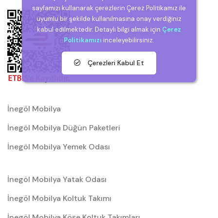
sayfamızı kullanarak çerezlerin Çerez Politikamız ile
uyumlu bir şekilde kullanılmasına onay verdiğiniz
kabul edilmektedir. Detaylı bilgi almak için
Çerez
Politikamızı
inceleyebilirsiniz.
Çerezleri Kabul Et
İnegöl Mobilya
İnegöl Mobilya Düğün Paketleri
İnegöl Mobilya Yemek Odası
İnegöl Mobilya Yatak Odası
İnegöl Mobilya Koltuk Takımı
İnegöl Mobilya Köşe Koltuk Takımları