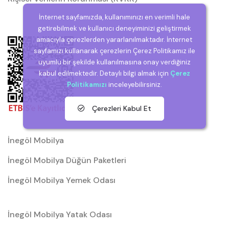
İnternet sayfamızda, kullanımınızı en verimli hale
getirebilmek ve kullanıcı deneyiminizi geliştirmek
amacıyla çerezlerden yararlanılmaktadır. İnternet
sayfamızı kullanarak çerezlerin Çerez Politikamız ile
uyumlu bir şekilde kullanılmasına onay verdiğiniz
kabul edilmektedir. Detaylı bilgi almak için
Çerez
Politikamızı
inceleyebilirsiniz.
Çerezleri Kabul Et
İnegöl Mobilya
İnegöl Mobilya Düğün Paketleri
İnegöl Mobilya Yemek Odası
İnegöl Mobilya Yatak Odası