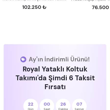
102.250 ₺
76.500
Ay'ın İndirimli Ürünü!
Royal Yataklı Koltuk
Takımı'da Şimdi 6 Taksit
Fırsatı
22
00
26
06
Gün
Saat
Dakika
Saniye