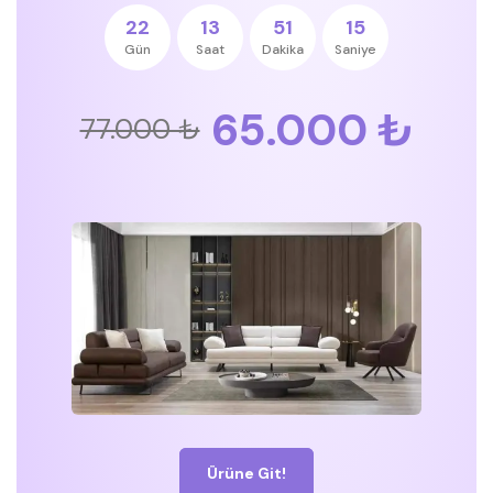
22
13
51
15
Gün
Saat
Dakika
Saniye
65.000 ₺
77.000 ₺
Ürüne Git!