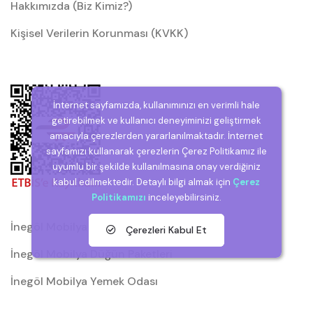
Hakkımızda (Biz Kimiz?)
Kişisel Verilerin Korunması (KVKK)
İnternet sayfamızda, kullanımınızı en verimli hale
getirebilmek ve kullanıcı deneyiminizi geliştirmek
amacıyla çerezlerden yararlanılmaktadır. İnternet
sayfamızı kullanarak çerezlerin Çerez Politikamız ile
uyumlu bir şekilde kullanılmasına onay verdiğiniz
kabul edilmektedir. Detaylı bilgi almak için
Çerez
Politikamızı
inceleyebilirsiniz.
İnegöl Mobilya
Çerezleri Kabul Et
İnegöl Mobilya Düğün Paketleri
İnegöl Mobilya Yemek Odası