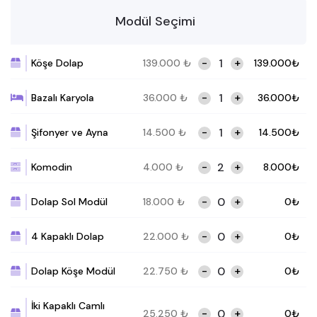
Modül Seçimi
-
+
Köşe Dolap
139.000
₺
139.000
₺
-
+
Bazalı Karyola
36.000
₺
36.000
₺
-
+
Şifonyer ve Ayna
14.500
₺
14.500
₺
-
+
Komodin
4.000
₺
8.000
₺
-
+
Dolap Sol Modül
18.000
₺
0
₺
-
+
4 Kapaklı Dolap
22.000
₺
0
₺
-
+
Dolap Köşe Modül
22.750
₺
0
₺
İki Kapaklı Camlı
-
+
25.250
₺
0
₺