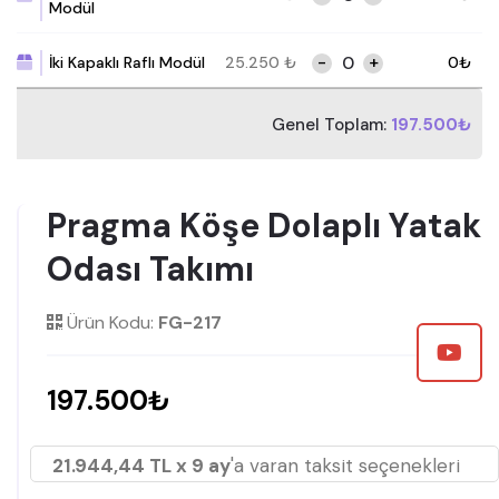
Modül
-
+
İki Kapaklı Raflı Modül
25.250
₺
0
₺
Genel Toplam:
197.500₺
Pragma Köşe Dolaplı Yatak
Odası Takımı
Ürün Kodu:
FG-217
197.500₺
21.944,44 TL x 9 ay
'a varan taksit seçenekleri