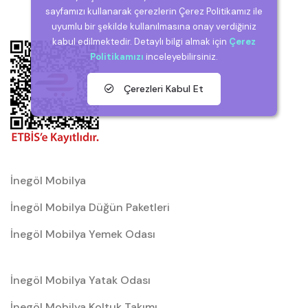
sayfamızı kullanarak çerezlerin Çerez Politikamız ile
uyumlu bir şekilde kullanılmasına onay verdiğiniz
kabul edilmektedir. Detaylı bilgi almak için
Çerez
Politikamızı
inceleyebilirsiniz.
Çerezleri Kabul Et
İnegöl Mobilya
İnegöl Mobilya Düğün Paketleri
İnegöl Mobilya Yemek Odası
İnegöl Mobilya Yatak Odası
İnegöl Mobilya Koltuk Takımı