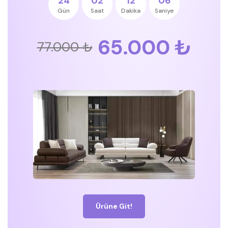
24
02
12
05
Gün
Saat
Dakika
Saniye
65.000 ₺
77.000 ₺
Ürüne Git!