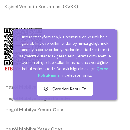
Kişisel Verilerin Korunması (KVKK)
İnternet sayfamızda, kullanımınızı en verimli hale
getirebilmek ve kullanıcı deneyiminizi geliştirmek
amacıyla çerezlerden yararlanılmaktadır. İnternet
sayfamızı kullanarak çerezlerin Çerez Politikamız ile
uyumlu bir şekilde kullanılmasına onay verdiğiniz
kabul edilmektedir. Detaylı bilgi almak için
Çerez
Politikamızı
inceleyebilirsiniz.
İnegöl Mobilya
Çerezleri Kabul Et
İnegöl Mobilya Düğün Paketleri
İnegöl Mobilya Yemek Odası
İnegöl Mobilya Yatak Odası