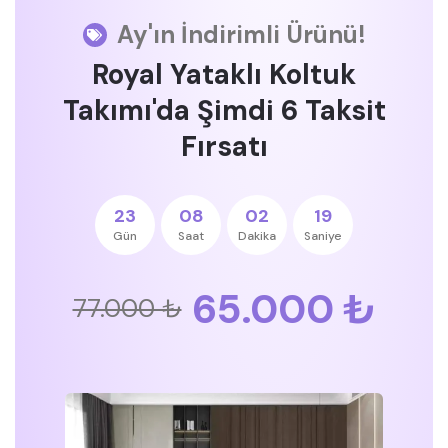
Ay'ın İndirimli Ürünü!
Royal Yataklı Koltuk
Takımı'da Şimdi 6 Taksit
Fırsatı
23
08
02
18
Gün
Saat
Dakika
Saniye
65.000 ₺
77.000 ₺