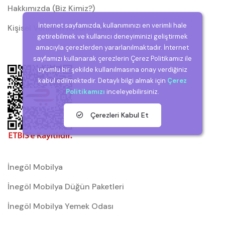
Hakkımızda (Biz Kimiz?)
İnternet sayfamızda, kullanımınızı en verimli hale
Kişisel Verilerin Korunması (KVKK)
getirebilmek ve kullanıcı deneyiminizi geliştirmek
amacıyla çerezlerden yararlanılmaktadır. İnternet
sayfamızı kullanarak çerezlerin Çerez Politikamız ile
uyumlu bir şekilde kullanılmasına onay verdiğiniz
kabul edilmektedir. Detaylı bilgi almak için
Çerez
Politikamızı
inceleyebilirsiniz.
Çerezleri Kabul Et
İnegöl Mobilya
İnegöl Mobilya Düğün Paketleri
İnegöl Mobilya Yemek Odası