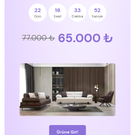
22
16
33
52
Gün
Saat
Dakika
Saniye
65.000 ₺
77.000 ₺
Ürüne Git!