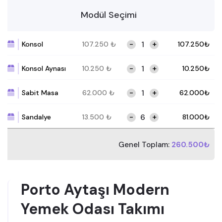
Modül Seçimi
-
+
Konsol
107.250
₺
107.250
₺
-
+
Konsol Aynası
10.250
₺
10.250
₺
-
+
Sabit Masa
62.000
₺
62.000
₺
-
+
Sandalye
13.500
₺
81.000
₺
Genel Toplam:
260.500₺
Porto Aytaşı Modern
Yemek Odası Takımı