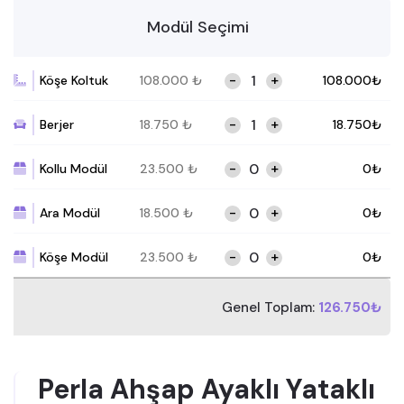
Modül Seçimi
-
+
Köşe Koltuk
108.000
₺
108.000
₺
-
+
Berjer
18.750
₺
18.750
₺
-
+
Kollu Modül
23.500
₺
0
₺
-
+
Ara Modül
18.500
₺
0
₺
-
+
Köşe Modül
23.500
₺
0
₺
Genel Toplam:
126.750₺
Perla Ahşap Ayaklı Yataklı