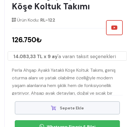
Köşe Koltuk Takımı
Ürün Kodu:
RL-122
126.750₺
14.083,33 TL x 9 ay
'a varan taksit seçenekleri
Perla Ahşap Ayaklı Yataklı Köşe Koltuk Takımı, geniş
oturma alanı ve yatak olabilme özelliğiyle modern
yaşam alanlarına hem şıklık hem de fonksiyonellik
getiriyor. Ahşap ayak detayları, doğal ve sıcak bir
atmosfer sunarken, yumuşak dokusu konforlu bir
deneyim sağlıyor. Minimal tasarımıyla her dekorasyon
Sepete Ekle
tarzına uyum sa
Whatsapp Sipariş & Bilgi