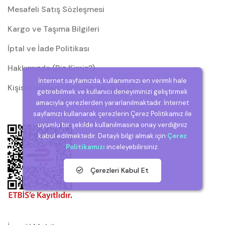
Mesafeli Satış Sözleşmesi
Kargo ve Taşıma Bilgileri
İptal ve İade Politikası
Hakkımızda (Biz Kimiz?)
İnternet sayfamızda, kullanımınızı en verimli hale
Kişisel Verilerin Korunması (KVKK)
getirebilmek ve kullanıcı deneyiminizi geliştirmek
amacıyla çerezlerden yararlanılmaktadır. İnternet
sayfamızı kullanarak çerezlerin Çerez Politikamız ile
uyumlu bir şekilde kullanılmasına onay verdiğiniz
kabul edilmektedir. Detaylı bilgi almak için
Çerez
Politikamızı
inceleyebilirsiniz.
Çerezleri Kabul Et