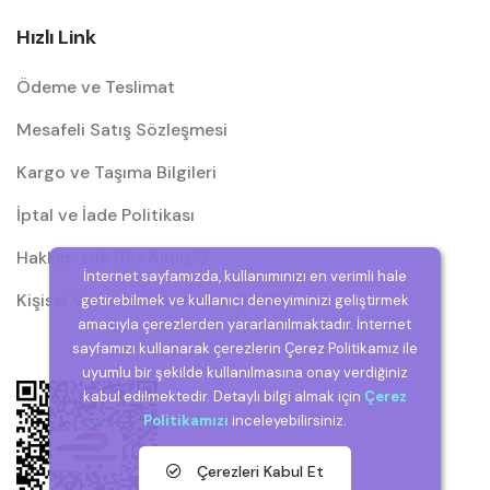
Hızlı Link
Ödeme ve Teslimat
Mesafeli Satış Sözleşmesi
Kargo ve Taşıma Bilgileri
İptal ve İade Politikası
Hakkımızda (Biz Kimiz?)
İnternet sayfamızda, kullanımınızı en verimli hale
Kişisel Verilerin Korunması (KVKK)
getirebilmek ve kullanıcı deneyiminizi geliştirmek
amacıyla çerezlerden yararlanılmaktadır. İnternet
sayfamızı kullanarak çerezlerin Çerez Politikamız ile
uyumlu bir şekilde kullanılmasına onay verdiğiniz
kabul edilmektedir. Detaylı bilgi almak için
Çerez
Politikamızı
inceleyebilirsiniz.
Çerezleri Kabul Et