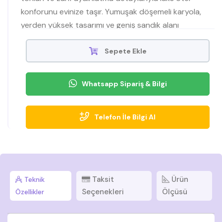
konforunu evinize taşır. Yumuşak döşemeli karyola,
yerden yüksek tasarımı ve geniş sandık alanı
sayesinde hem şık hem de son derece fonksiyoneldir.
Taban boyunca uzanan LED ışık şeridi, gece
Sepete Ekle
kullanımında yumuşak bir ambiyans sağlar. LED’li üst
raflara sahip komodinler, çekmeceli yapısıyla günlük
Whatsapp Sipariş & Bilgi
eşyalar için pratik depolama sunar. Koleksiyonun göz
alıcı parçası olan 6 kapaklı gardırop; bronz cam
Telefon İle Bilgi Al
panelleri, entegre iç aydınlatması, geniş askı bölümleri,
çekmeceleri ve raflarıyla kıyafetlerinizi düzenli ve
ulaşılabilir kılar. Paris yatak odası takımı, modern
çizgileri ve İnegöl mobilya ustalığıyla uzun yıllar keyifle
kullanabileceğiniz zamansız bir şıklık vadeder.
Taksit
Ürün
Teknik
Seçenekleri
Ölçüsü
Özellikler