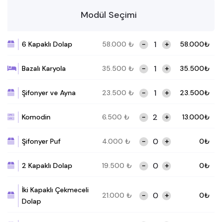
Modül Seçimi
-
+
6 Kapaklı Dolap
58.000
₺
58.000
₺
-
+
Bazalı Karyola
35.500
₺
35.500
₺
-
+
Şifonyer ve Ayna
23.500
₺
23.500
₺
-
+
Komodin
6.500
₺
13.000
₺
-
+
Şifonyer Puf
4.000
₺
0
₺
-
+
2 Kapaklı Dolap
19.500
₺
0
₺
İki Kapaklı Çekmeceli
-
+
21.000
₺
0
₺
Dolap