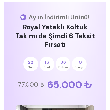
Ay'ın İndirimli Ürünü!
Royal Yataklı Koltuk
Takımı'da Şimdi 6 Taksit
Fırsatı
22
16
33
09
Gün
Saat
Dakika
Saniye
65.000 ₺
77.000 ₺