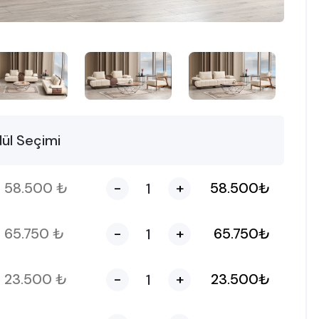
ül Seçimi
58.500
₺
-
+
58.500
₺
65.750
₺
-
+
65.750
₺
23.500
₺
-
+
23.500
₺