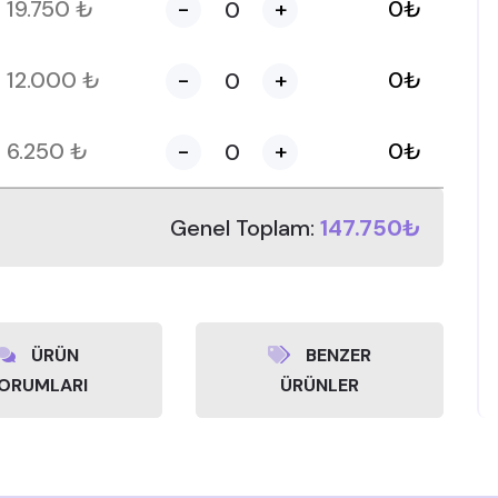
19.750
₺
-
+
0
₺
12.000
₺
-
+
0
₺
6.250
₺
-
+
0
₺
Genel Toplam:
147.750₺
ÜRÜN
BENZER
ORUMLARI
ÜRÜNLER