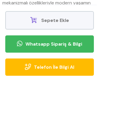
mekanizmalı özellikleriyle modern yaşamın
konforunu sunar. Mobilyamevime özel
indirimlerle şimdi satışta! Hemen sipariş verin,
Sepete Ekle
konforu keşfedin.
Whatsapp Sipariş & Bilgi
Telefon İle Bilgi Al