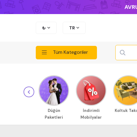
AVRU
₺
TR
Tüm Kategoriler
Düğün
İndirimli
Koltuk Tak
Paketleri
Mobilyalar