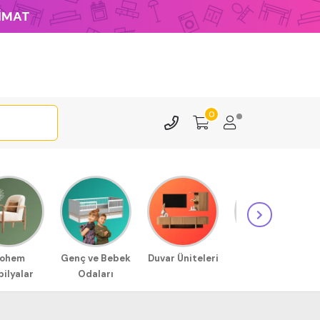
LİMAT
0
ohem
Genç ve Bebek
Duvar Üniteleri
Sehpa
ilyalar
Odaları
Modellerimiz