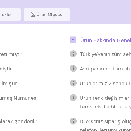
nekleri
Ürün Ölçüsü
Ürün Hakkında Genel 
etilmiştir
Türkiye'yenin tüm şeh
miştir
Avrupanın'nın tüm ülk
lmiştir
Ürünlerimiz 2 sene üre
 Kumaş Numunesi
Ürün renk değişimleri
temsilcisi ile birlikte
arak gönderilir.
Dilerseniz sipariş o
telefon iletişimi kurar