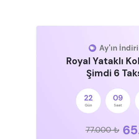
Ay'ın İndir
Royal Yataklı Ko
Şimdi 6 Taks
22
09
Gün
Saat
65
77.000 ₺