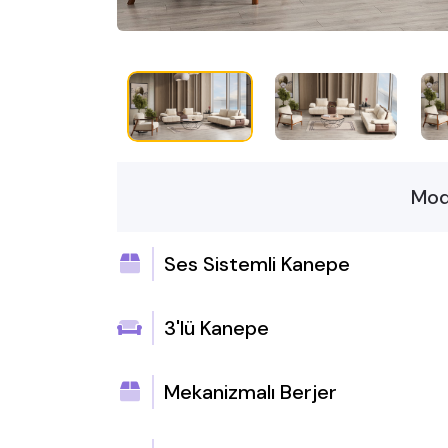
Mod
Ses Sistemli Kanepe
3'lü Kanepe
Mekanizmalı Berjer