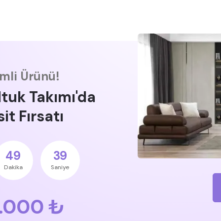
imli Ürünü!
ltuk Takımı'da
it Fırsatı
49
38
Dakika
Saniye
.000 ₺