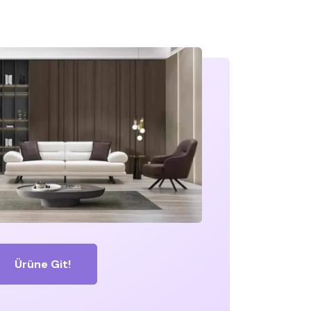
Ürüne Git!