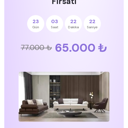
Fırsatı
23
03
22
21
Gün
Saat
Dakika
Saniye
65.000 ₺
77.000 ₺