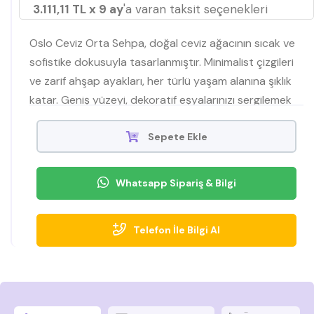
3.111,11 TL x 9 ay
'a varan taksit seçenekleri
Oslo Ceviz Orta Sehpa, doğal ceviz ağacının sıcak ve
sofistike dokusuyla tasarlanmıştır. Minimalist çizgileri
ve zarif ahşap ayakları, her türlü yaşam alanına şıklık
katar. Geniş yüzeyi, dekoratif eşyalarınızı sergilemek
veya günlük ihtiyaçlarınızı düzenlemek için idealdir.
Fonksiyonel ve estetik bir çözüm sunar.
Sepete Ekle
Whatsapp Sipariş & Bilgi
Telefon İle Bilgi Al