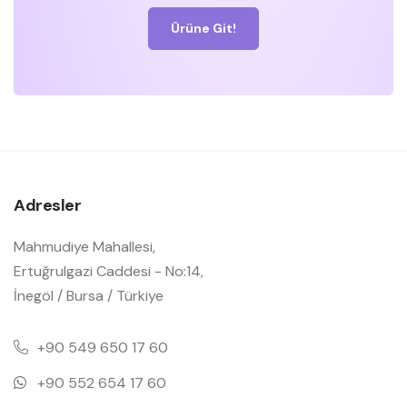
Ürüne Git!
Adresler
Mahmudiye Mahallesi,
Ertuğrulgazi Caddesi - No:14,
İnegöl / Bursa / Türkiye
+90 549 650 17 60
+90 552 654 17 60