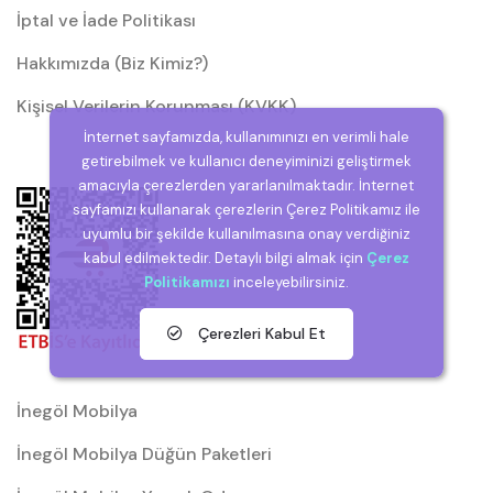
İptal ve İade Politikası
Hakkımızda (Biz Kimiz?)
Kişisel Verilerin Korunması (KVKK)
İnternet sayfamızda, kullanımınızı en verimli hale
getirebilmek ve kullanıcı deneyiminizi geliştirmek
amacıyla çerezlerden yararlanılmaktadır. İnternet
sayfamızı kullanarak çerezlerin Çerez Politikamız ile
uyumlu bir şekilde kullanılmasına onay verdiğiniz
kabul edilmektedir. Detaylı bilgi almak için
Çerez
Politikamızı
inceleyebilirsiniz.
Çerezleri Kabul Et
İnegöl Mobilya
İnegöl Mobilya Düğün Paketleri