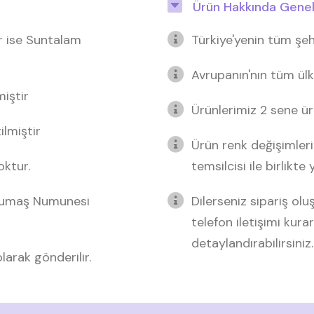
Ürün Hakkında Genel 
r ise Suntalam
Türkiye'yenin tüm şeh
Avrupanın'nın tüm ülk
miştir
Ürünlerimiz 2 sene üre
lmiştir
Ürün renk değişimleri
oktur.
temsilcisi ile birlikte
 Kumaş Numunesi
Dilerseniz sipariş o
telefon iletişimi kurar
detaylandırabilirsiniz.
arak gönderilir.