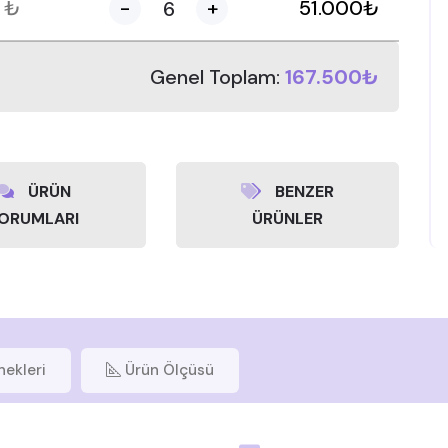
0
₺
-
+
51.000
₺
Genel Toplam:
167.500₺
ÜRÜN
BENZER
ORUMLARI
ÜRÜNLER
nekleri
Ürün Ölçüsü