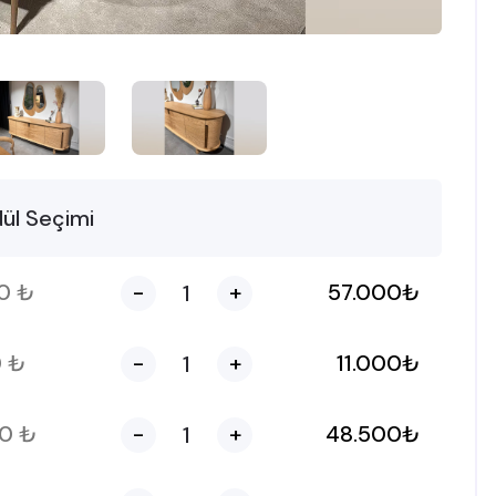
ül Seçimi
00
₺
-
+
57.000
₺
0
₺
-
+
11.000
₺
00
₺
-
+
48.500
₺