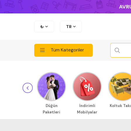
AVRU
₺
TR
Tüm Kategoriler
Düğün
İndirimli
Koltuk Tak
Paketleri
Mobilyalar