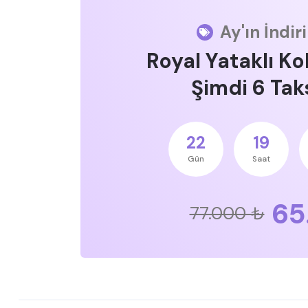
Ay'ın İndir
Royal Yataklı Ko
Şimdi 6 Taks
22
19
Gün
Saat
65
77.000 ₺