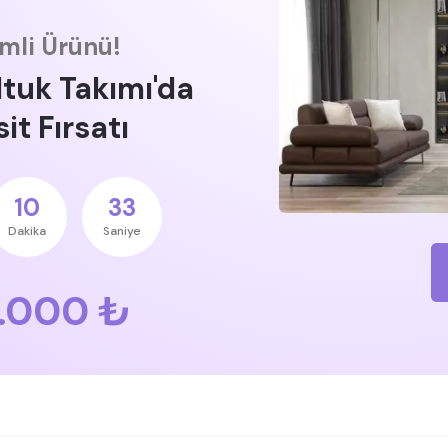
imli Ürünü!
ltuk Takımı'da
it Fırsatı
10
32
Dakika
Saniye
.000 ₺