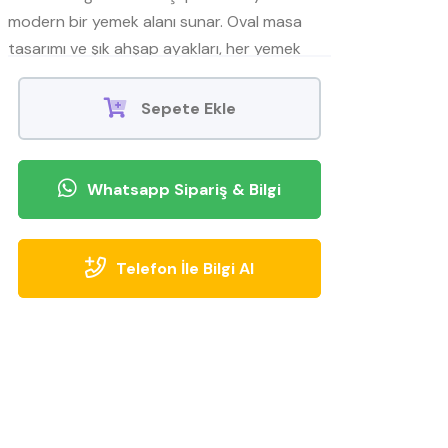
modern bir yemek alanı sunar. Oval masa
tasarımı ve şık ahşap ayakları, her yemek
deneyimini sofistike hale getirirken, konforlu
sandalyeler ile rahat oturma sağlar. Dayanıklı
Sepete Ekle
yapısı ve estetik detaylarıyla evinizin
atmosferine sıcaklık ka
Whatsapp Sipariş & Bilgi
Telefon İle Bilgi Al