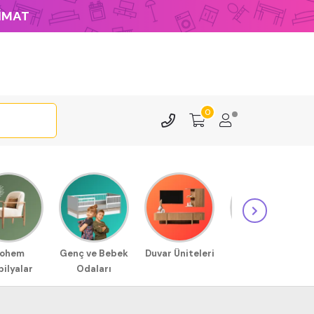
LİMAT
0
ohem
Genç ve Bebek
Duvar Üniteleri
Sehpa
ilyalar
Odaları
Modellerimiz