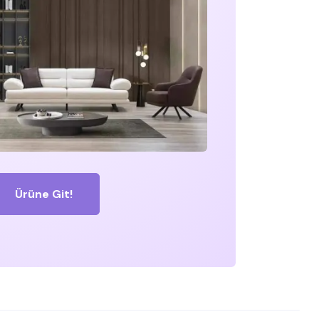
Ürüne Git!