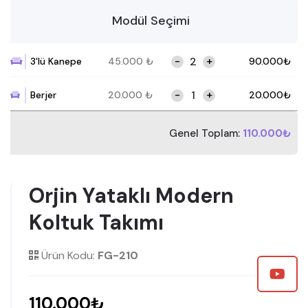
Modül Seçimi
-
+
3'lü Kanepe
45.000
₺
90.000
₺
-
+
Berjer
20.000
₺
20.000
₺
Genel Toplam:
110.000₺
Orjin Yataklı Modern
Koltuk Takımı
Ürün Kodu:
FG-210
110.000₺