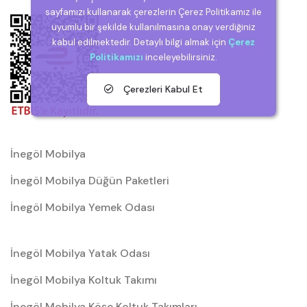
sayfamızı kullanarak çerezlerin Çerez Politikamız ile
uyumlu bir şekilde kullanılmasına onay verdiğiniz
kabul edilmektedir. Detaylı bilgi almak için
Çerez
Politikamızı
inceleyebilirsiniz.
Çerezleri Kabul Et
İnegöl Mobilya
İnegöl Mobilya Düğün Paketleri
İnegöl Mobilya Yemek Odası
İnegöl Mobilya Yatak Odası
İnegöl Mobilya Koltuk Takımı
İnegöl Mobilya Köşe Koltuk Takımları