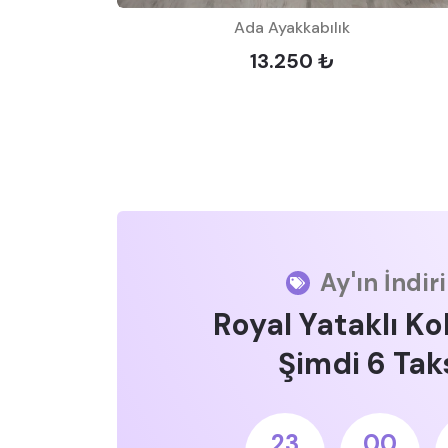
Ada Ayakkabılık
13.250 ₺
Ay'ın İndir
Royal Yataklı Ko
Şimdi 6 Taks
23
00