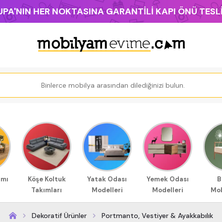
PA'NIN HER NOKTASINA GARANTİLİ KAPI ÖNÜ TES
ımı
Köşe Koltuk
Yatak Odası
Yemek Odası
B
Takımları
Modelleri
Modelleri
Mob
Dekoratif Ürünler
Portmanto, Vestiyer & Ayakkabılık