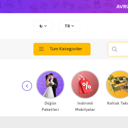
AVRU
₺
TR
Tüm Kategoriler
Düğün
İndirimli
Koltuk Tak
Paketleri
Mobilyalar