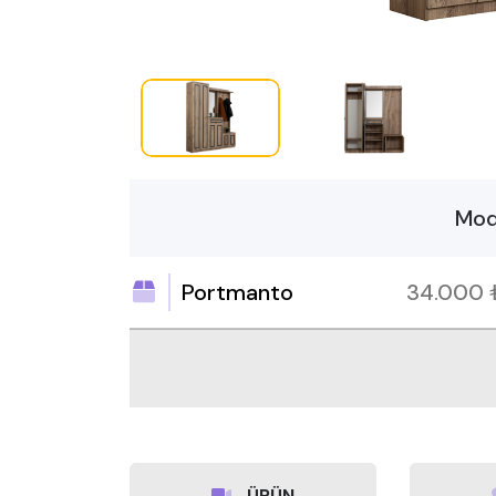
Mod
Portmanto
34.000
ÜRÜN