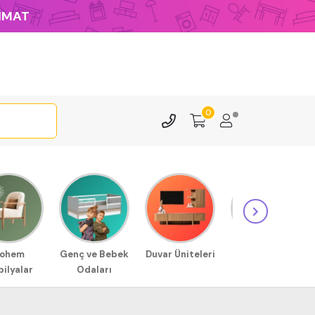
LİMAT
0
ohem
Genç ve Bebek
Duvar Üniteleri
Sehpa
ilyalar
Odaları
Modellerimiz