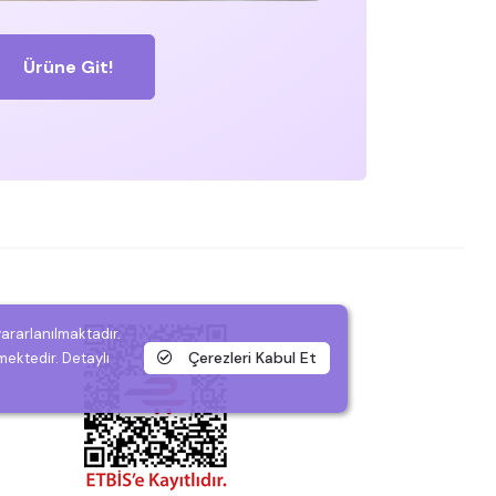
Ürüne Git!
yararlanılmaktadır.
Çerezleri Kabul Et
mektedir. Detaylı