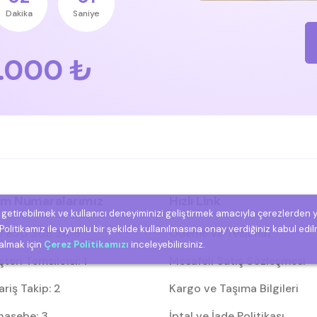
Dakika
Saniye
.000 ₺
şim Numaralarımız
Hızlı Link
e getirebilmek ve kullanıcı deneyiminizi geliştirmek amacıyla çerezlerden 
olitikamız ile uyumlu bir şekilde kullanılmasına onay verdiğiniz kabul edil
 850 308 2818
Ödeme ve Teslimat
 almak için
Çerez Politikamızı
inceleyebilirsiniz.
eri Temsilcisi: 1
Mesafeli Satış Sözleşmesi
riş Takip: 2
Kargo ve Taşıma Bilgileri
asebe: 3
İptal ve İade Politikası