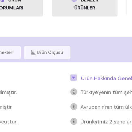
ORUMLARI
ÜRÜNLER
nekleri
Ürün Ölçüsü
Ürün Hakkında Genel 
miştir.
Türkiye'yenin tüm şeh
miştir
Avrupanın'nın tüm ülk
cuttur.
Ürünlerimiz 2 sene üre