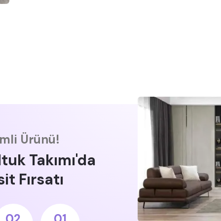
imli Ürünü!
ltuk Takımı'da
it Fırsatı
02
00