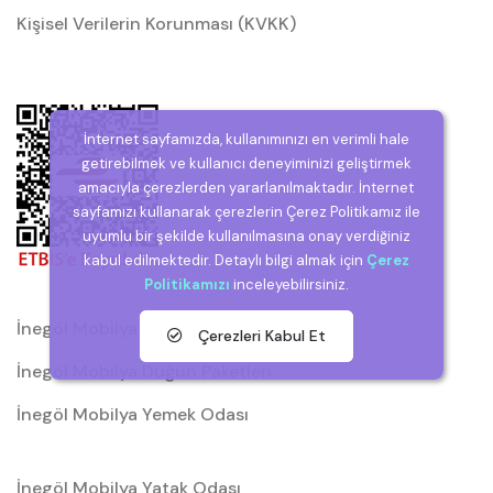
Kişisel Verilerin Korunması (KVKK)
İnternet sayfamızda, kullanımınızı en verimli hale
getirebilmek ve kullanıcı deneyiminizi geliştirmek
amacıyla çerezlerden yararlanılmaktadır. İnternet
sayfamızı kullanarak çerezlerin Çerez Politikamız ile
uyumlu bir şekilde kullanılmasına onay verdiğiniz
kabul edilmektedir. Detaylı bilgi almak için
Çerez
Politikamızı
inceleyebilirsiniz.
İnegöl Mobilya
Çerezleri Kabul Et
İnegöl Mobilya Düğün Paketleri
İnegöl Mobilya Yemek Odası
İnegöl Mobilya Yatak Odası