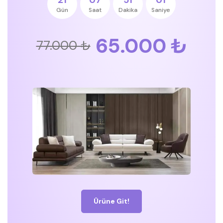
Gün
Saat
Dakika
Saniye
65.000 ₺
77.000 ₺
Ürüne Git!