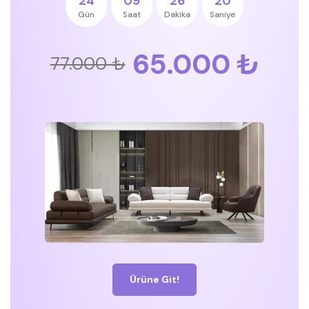
24
09
26
19
Gün
Saat
Dakika
Saniye
65.000 ₺
77.000 ₺
Ürüne Git!