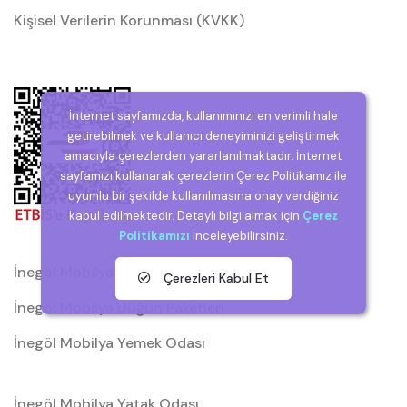
Kişisel Verilerin Korunması (KVKK)
İnternet sayfamızda, kullanımınızı en verimli hale
getirebilmek ve kullanıcı deneyiminizi geliştirmek
amacıyla çerezlerden yararlanılmaktadır. İnternet
sayfamızı kullanarak çerezlerin Çerez Politikamız ile
uyumlu bir şekilde kullanılmasına onay verdiğiniz
kabul edilmektedir. Detaylı bilgi almak için
Çerez
Politikamızı
inceleyebilirsiniz.
İnegöl Mobilya
Çerezleri Kabul Et
İnegöl Mobilya Düğün Paketleri
İnegöl Mobilya Yemek Odası
İnegöl Mobilya Yatak Odası