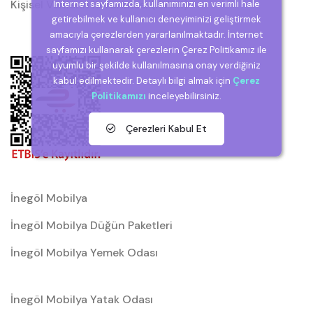
Kişisel Verilerin Korunması (KVKK)
İnternet sayfamızda, kullanımınızı en verimli hale
getirebilmek ve kullanıcı deneyiminizi geliştirmek
amacıyla çerezlerden yararlanılmaktadır. İnternet
sayfamızı kullanarak çerezlerin Çerez Politikamız ile
uyumlu bir şekilde kullanılmasına onay verdiğiniz
kabul edilmektedir. Detaylı bilgi almak için
Çerez
Politikamızı
inceleyebilirsiniz.
Çerezleri Kabul Et
İnegöl Mobilya
İnegöl Mobilya Düğün Paketleri
İnegöl Mobilya Yemek Odası
İnegöl Mobilya Yatak Odası