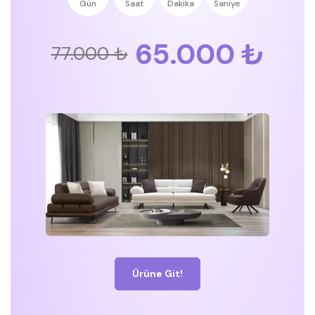
Gün
Saat
Dakika
Saniye
65.000 ₺
77.000 ₺
Ürüne Git!