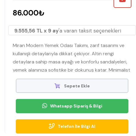
86.000₺
9.555,56 TL x 9 ay
'a varan taksit seçenekleri
Miran Modern Yemek Odası Takımı, zarif tasarımı ve
kullanışlı detaylarıyla dikkat çekiyor. Altın rengi
detaylara sahip masa ayağı ve konforlu sandalyeleri,
yemek alanınıza sofistike bir dokunuş katar. Minimalist
görünümü ve şık aynasıyla modern tarzı vurgulayan
bu set, evinizin atmosferini tamamlar.
Sepete Ekle
Whatsapp Sipariş & Bilgi
Telefon İle Bilgi Al