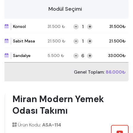
Modül Seçimi
-
+
Konsol
31.500
₺
31.500
₺
-
+
Sabit Masa
21.500
₺
21.500
₺
-
+
Sandalye
5.500
₺
33.000
₺
Genel Toplam:
86.000₺
Miran Modern Yemek
Odası Takımı
Ürün Kodu:
ASA-114